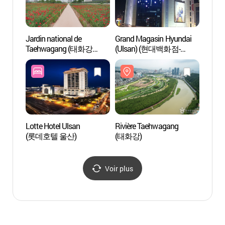
Jardin national de
Grand Magasin Hyundai
Stade 
Taehwagang (태화강
(Ulsan) (현대백화점-
Mun
국가정원)
울산점)
Lotte Hotel Ulsan
Rivière Taehwagang
Cheo
(롯데호텔 울산)
(태화강)
Voir plus