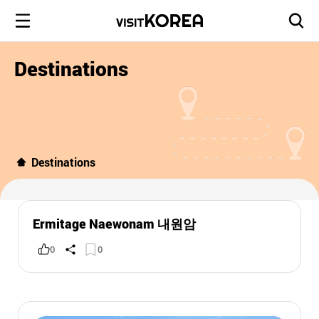
Destinations
Destinations
Ermitage Naewonam 내원암
0
0