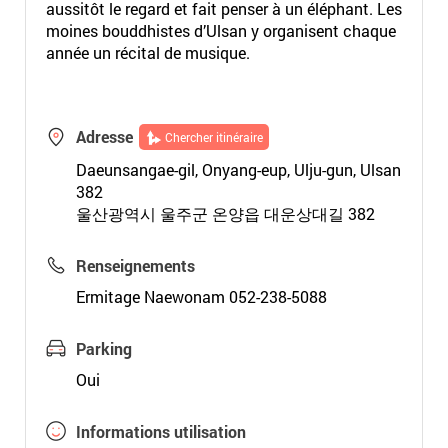
aussitôt le regard et fait penser à un éléphant. Les
moines bouddhistes d’Ulsan y organisent chaque
année un récital de musique.
Adresse
Chercher itinéraire
Daeunsangae-gil, Onyang-eup, Ulju-gun, Ulsan
382
울산광역시 울주군 온양읍 대운상대길 382
Renseignements
Ermitage Naewonam 052-238-5088
Parking
Oui
Informations utilisation