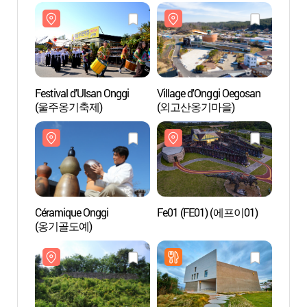
Festival d'Ulsan Onggi
Village d'Onggi Oegosan
Villag
(울주옹기축제)
(외고산옹기마을)
(외고
Céramique Onggi
Fe01 (FE01) (에프이01)
Fe01 
(옹기골도예)