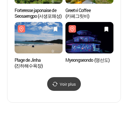
Forteresse japonaise de
Greetvi Coffee
Plage 
Seosaengpo (서생포왜성)
(카페그릿비)
(진하
Plage de Jinha
Myeongseondo (명선도)
Forêt
(진하해수욕장)
(아홉
Voir plus