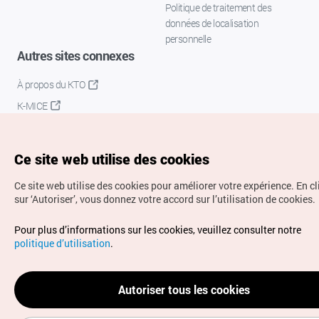
Politique de traitement des
données de localisation
personnelle
Autres sites connexes
À propos du KTO
K-MICE
Ce site web utilise des cookies
Ce site web utilise des cookies pour améliorer votre expérience.
En c
sur ‘Autoriser’, vous donnez votre accord sur l’utilisation de cookies.
Droits d’auteur (c) Office National du Tourisme en Corée.
Pour plus d’informations sur les cookies, veuillez consulter notre
Tous droits réservés.
politique d’utilisation
.
Pour les rapports d'erreurs et demandes de renseignements,
adressez vos demandes à
info.ontc@gmail.com
Autoriser tous les cookies