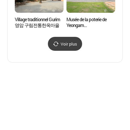
Village traditionnel Gurim
Musée de la poterie de
Musée 
영암 구림전통한옥마을
Yeongam
Yeon
(영암도기박물관)
(영암
Voir plus