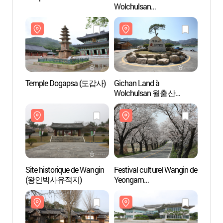
Wolchulsan
(월출산국립공원)
Temple Dogapsa (도갑사)
Gichan Land à
Templ
Wolchulsan 월출산
기찬랜드
Site historique de Wangin
Festival culturel Wangin de
Site h
(왕인박사유적지)
Yeongam
(왕인
(영암왕인문화축제)