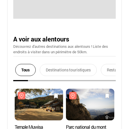
A voir aux alentours
Découvrez d'autres destinations aux alentours ! Liste des
endroits à visiter dans un périmétre de 50km.
Tous
Destinations touristiques
Restaurants
Temple Muwisa
Parc national du mont
Templ