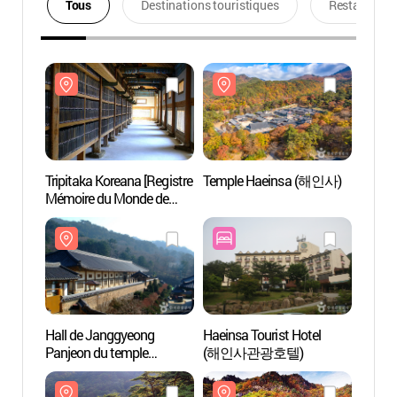
Tous
Destinations touristiques
Restaurants
Tripitaka Koreana [Registre
Temple Haeinsa (해인사)
Tripit
Mémoire du Monde de
Mémoi
l'UNESCO]
l'UNE
Hall de Janggyeong
Haeinsa Tourist Hotel
Hall 
Panjeon du temple
(해인사관광호텔)
Panje
Haeinsa [Patrimoine
Haeins
Mondial de l’UNESCO]
Mondi