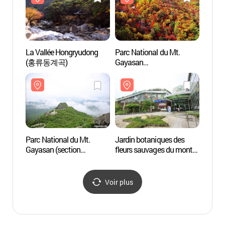
(해인사 장경판전)
(해인
La Vallée Hongryudong
Parc National du Mt.
Parc N
(홍류동계곡)
Gayasan
Gayas
(가야산국립공원 - 홍류동,
(가야
청량동지구)
청량동
Parc National du Mt.
Jardin botaniques des
Jardin
Gayasan (section
fleurs sauvages du mont
fleurs
Baekundong)
Gayasan (가야산
Gaya
(가야산국립공원 - 백운동
야생화식물원)
야생화
지구)
Voir plus