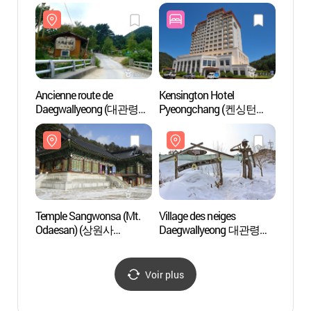
월정사 전나무숲길)
(오대산국립공원)
(오대
Ancienne route de
Kensington Hotel
Templ
Daegwallyeong (대관령
Pyeongchang (켄싱턴
Odae
옛길)
호텔 평창)
(오대산
Temple Sangwonsa (Mt.
Village des neiges
Ferme
Odaesan) (상원사
Daegwallyeong 대관령
Daeg
(오대산))
눈꽃마을
삼양목
Voir plus