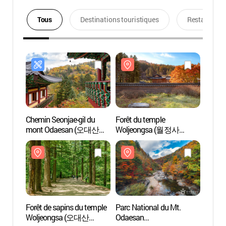
Tous
Destinations touristiques
Restaurants
Chemin Seonjae-gil du
Forêt du temple
Forêt 
mont Odaesan (오대산
Woljeongsa (월정사
Wolj
선재길)
전나무숲)
전나무
Forêt de sapins du temple
Parc National du Mt.
Parc N
Woljeongsa (오대산
Odaesan
Odaes