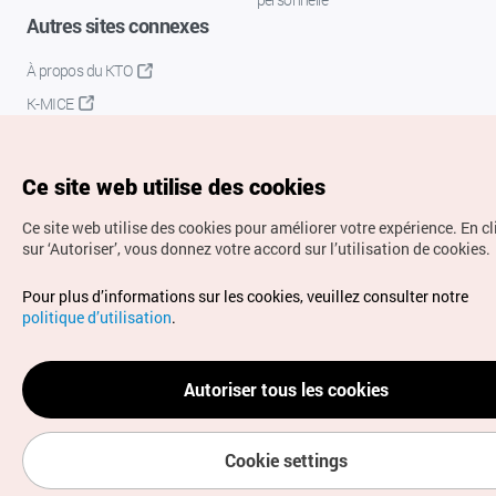
Autres sites connexes
À propos du KTO
K-MICE
Ce site web utilise des cookies
Ce site web utilise des cookies pour améliorer votre expérience.
En c
sur ‘Autoriser’, vous donnez votre accord sur l’utilisation de cookies.
Droits d’auteur (c) Office National du Tourisme en Corée.
Pour plus d’informations sur les cookies, veuillez consulter notre
Tous droits réservés.
politique d’utilisation
.
Pour les rapports d'erreurs et demandes de renseignements,
adressez vos demandes à
info.ontc@gmail.com
Autoriser tous les cookies
Cookie settings