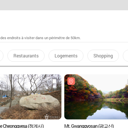
 des endroits à visiter dans un périmétre de 50km.
Restaurants
Logements
Shopping
le Cheonggyesa (청계사)
Mt. Gwanggyosan (광교산)