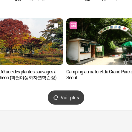
d'étude des plantes sauvages à
Camping au naturel du Grand Parc 
cheon (과천야생화자연학습장)
Séoul
Voir plus