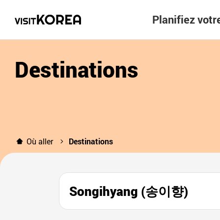
Planifiez vot
Destinations
Où aller
Destinations
Songihyang (송이향)