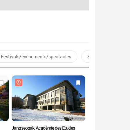
Festivals/événements/spectacles
Sports aquatiques
Jangseogak, Académie des Etudes
Lac Baegunhosu (