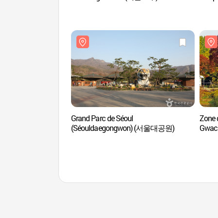
Grand Parc de Séoul
Zone 
(Séouldaegongwon) (서울대공원)
Gwa