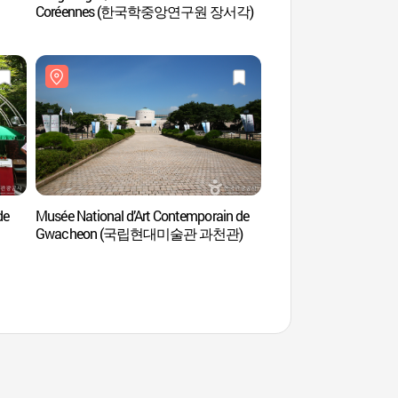
Coréennes (한국학중앙연구원 장서각)
de
Musée National d’Art Contemporain de
Grand Parc de Séoul
Gwacheon (국립현대미술관 과천관)
(Séouldaegongwon