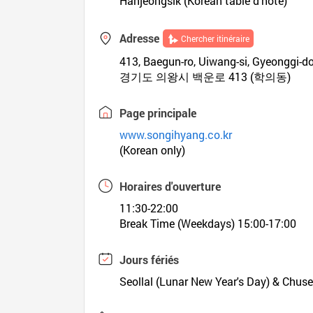
Hanjeongsik (Korean table d’hote)
Adresse
Chercher itinéraire
413, Baegun-ro, Uiwang-si, Gyeonggi-d
경기도 의왕시 백운로 413 (학의동)
Page principale
www.songihyang.co.kr
(Korean only)
Horaires d'ouverture
11:30-22:00
Break Time (Weekdays) 15:00-17:00
Jours fériés
Seollal (Lunar New Year's Day) & Chus