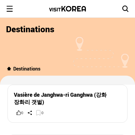
Destinations
Destinations
Vasière de Janghwa-ri Ganghwa (강화
장화리 갯벌)
0
0