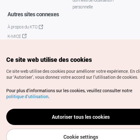
personnelle
Autres sites connexes
À propos du KTO
K-MICE
Ce site web utilise des cookies
Ce site web utilise des cookies pour améliorer votre expérience.
En c
sur ‘Autoriser’, vous donnez votre accord sur l’utilisation de cookies.
Droits d’auteur (c) Office National du Tourisme en Corée.
Pour plus d’informations sur les cookies, veuillez consulter notre
Tous droits réservés.
politique d’utilisation
.
Pour les rapports d'erreurs et demandes de renseignements,
adressez vos demandes à
info.ontc@gmail.com
Autoriser tous les cookies
Cookie settings