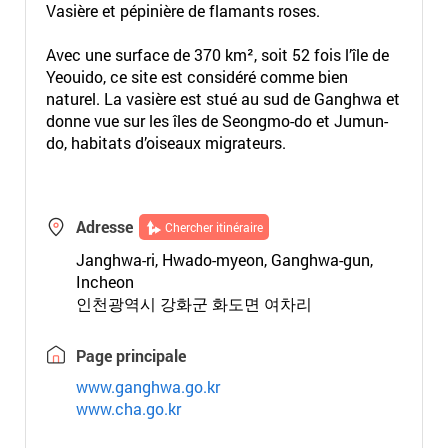
Vasière et pépinière de flamants roses.
Avec une surface de 370 km², soit 52 fois l’île de
Yeouido, ce site est considéré comme bien
naturel. La vasière est stué au sud de Ganghwa et
donne vue sur les îles de Seongmo-do et Jumun-
do, habitats d’oiseaux migrateurs.
Adresse
Chercher itinéraire
Janghwa-ri, Hwado-myeon, Ganghwa-gun,
Incheon
인천광역시 강화군 화도면 여차리
Page principale
www.ganghwa.go.kr
www.cha.go.kr