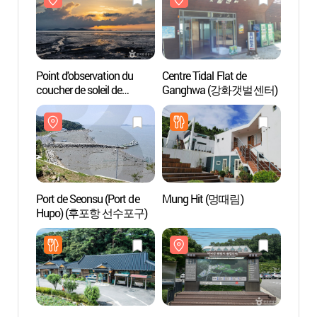
Point d'observation du
Centre Tidal Flat de
Point 
coucher de soleil de
Ganghwa (강화갯벌센터)
couche
Janghwari
Jangh
(장화리일몰조망지)
(장화
Port de Seonsu (Port de
Mung Hit (멍때림)
Port d
Hupo) (후포항 선수포구)
Hupo