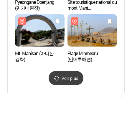
Pyeongane Doenjang
Site touristique national du
Mt. M
(편가네된장)
mont Mani
강화)
(마니산국민관광지)
Mt. Manisan (마니산 -
Plage Minmeoru
Autel
강화)
(민머루해변)
참성단
Voir plus