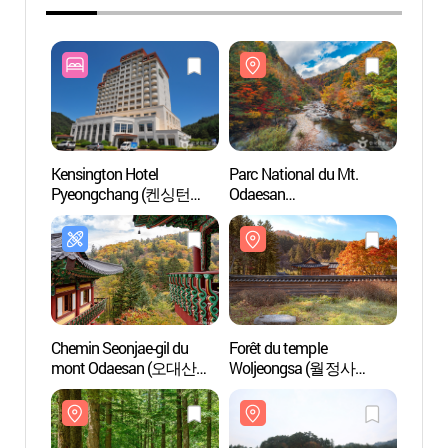
Kensington Hotel
Parc National du Mt.
Parc N
Pyeongchang (켄싱턴
Odaesan
Odaes
호텔 평창)
(오대산국립공원)
(오대
Chemin Seonjae-gil du
Forêt du temple
Forêt 
mont Odaesan (오대산
Woljeongsa (월정사
Wolj
선재길)
전나무숲)
월정사