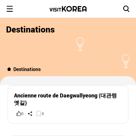
Destinations
Destinations
Ancienne route de Daegwallyeong (대관령
옛길)
0
0