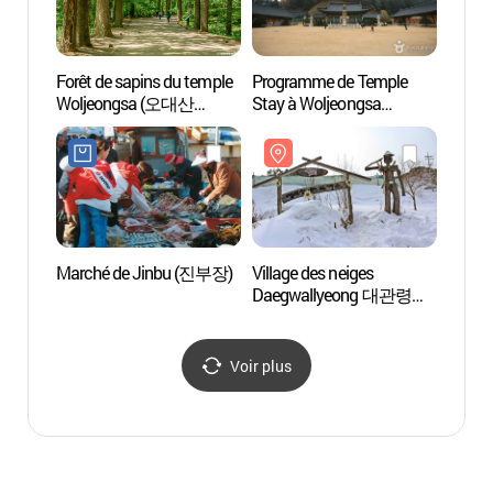
Forêt de sapins du temple
Programme de Temple
Villag
Woljeongsa (오대산
Stay à Woljeongsa
Daeg
월정사 전나무숲길)
(월정사 템플스테이)
눈꽃
Marché de Jinbu (진부장)
Village des neiges
Interc
Daegwallyeong 대관령
Pyeon
눈꽃마을
(인터
평창 
Voir plus