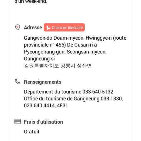
d’un week-end.
Adresse
Chercher itinéraire
Gangwon-do Doam-myeon, Hwinggye-ri (route
provinciale n° 456) De Gusan-ri à
Pyeongchang-gun, Seongsan-myeon,
Gangneung-si
강원특별자치도 강릉시 성산면
Renseignements
Département du tourisme 033-640-5132
Office du tourisme de Gangneung 033-1330,
033-640-4414, 4531
Frais d'utilisation
Gratuit