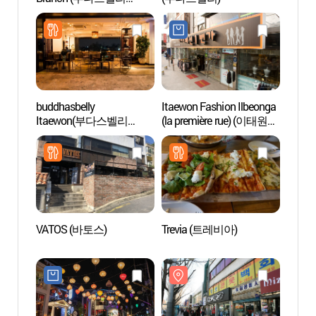
이태원)
관광특
buddhasbelly
Itaewon Fashion Ilbeonga
Rue de
Itaewon(부다스벨리
(la première rue) (이태원
d’It
이태원)
패션1번가)
가구 
VATOS (바토스)
Trevia (트레비아)
Zone t
d'Ita
관광특