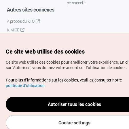
personnelle
Autres sites connexes
À propos du KTO
K-MICE
Ce site web utilise des cookies
Ce site web utilise des cookies pour améliorer votre expérience.
En c
sur ‘Autoriser’, vous donnez votre accord sur l’utilisation de cookies.
Droits d’auteur (c) Office National du Tourisme en Corée.
Pour plus d’informations sur les cookies, veuillez consulter notre
Tous droits réservés.
politique d’utilisation
.
Pour les rapports d'erreurs et demandes de renseignements,
adressez vos demandes à
info.ontc@gmail.com
Autoriser tous les cookies
Cookie settings