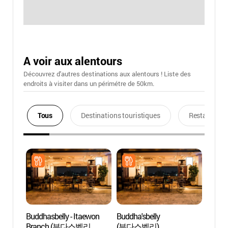
A voir aux alentours
Découvrez d'autres destinations aux alentours ! Liste des
endroits à visiter dans un périmétre de 50km.
Tous
Destinations touristiques
Restaurants
Buddhasbelly - Itaewon
Buddha'sbelly
Quarti
Branch (부다스벨리
(부다스벨리)
d’Ita