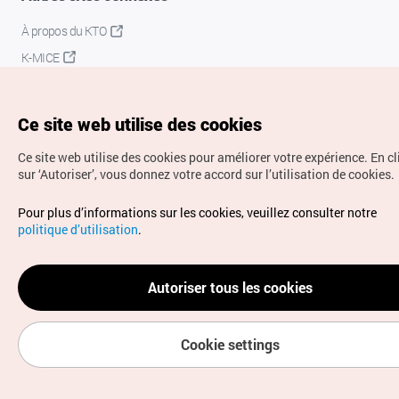
À propos du KTO
K-MICE
Ce site web utilise des cookies
Ce site web utilise des cookies pour améliorer votre expérience.
En c
sur ‘Autoriser’, vous donnez votre accord sur l’utilisation de cookies.
Droits d’auteur (c) Office National du Tourisme en Corée.
Pour plus d’informations sur les cookies, veuillez consulter notre
Tous droits réservés.
politique d’utilisation
.
Pour les rapports d'erreurs et demandes de renseignements,
adressez vos demandes à
info.ontc@gmail.com
Autoriser tous les cookies
Cookie settings