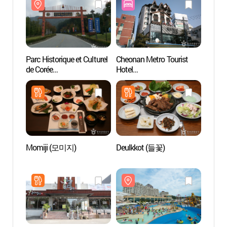
Parc Historique et Culturel
Cheonan Metro Tourist
Sono 
de Corée
Hotel
Ocea
(한민족역사문화공원)
(천안메트로관광호텔)
오션파
Momiji (모미지)
Deulkkot (들꽃)
Templ
(각원