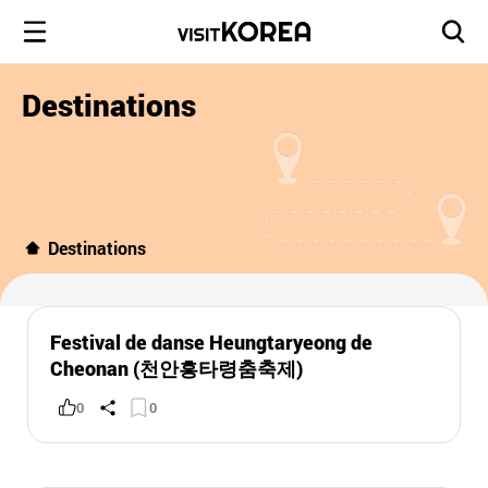
Destinations
Destinations
Festival de danse Heungtaryeong de
Cheonan (천안흥타령춤축제)
0
0