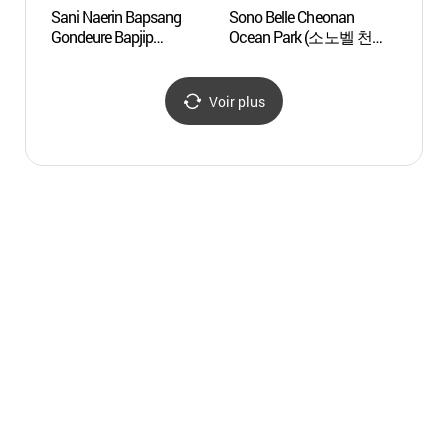
Sani Naerin Bapsang
Sono Belle Cheonan
La Fo
Gondeure Bapjip
Ocean Park (소노벨 천안
(태학
(산이내린밥상곤드레밥
오션파크)
집)
Voir plus