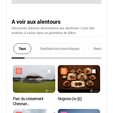
A voir aux alentours
Découvrez d'autres destinations aux alentours ! Liste des
endroits à visiter dans un périmétre de 50km.
Tous
Destinations touristiques
Restaurants
Parc du croisement
Nogwon (녹원)
Parc d
Cheonan
Cheon
(천안삼거리공원)
(천안