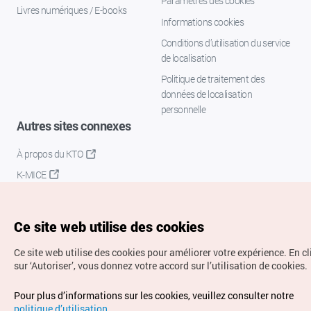
Paramètres des cookies
Livres numériques / E-books
Informations cookies
Conditions d’utilisation du service
de localisation
Politique de traitement des
données de localisation
personnelle
Autres sites connexes
À propos du KTO
K-MICE
Ce site web utilise des cookies
Ce site web utilise des cookies pour améliorer votre expérience.
En c
sur ‘Autoriser’, vous donnez votre accord sur l’utilisation de cookies.
Droits d’auteur (c) Office National du Tourisme en Corée.
Pour plus d’informations sur les cookies, veuillez consulter notre
Tous droits réservés.
politique d’utilisation
.