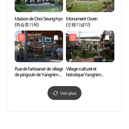
Maison de Choi Seung-hyo
Monument Owen
Maiso
(최승효가옥)
(오웬기념각)
(최승
Rue de l'artisanat de village
Village culturel et
Rue de 
de pingouin de Yangnim-
historique Yangnim
de pin
dong (양림동
(양림역사문화마을)
dong
펭귄마을공예거리)
펭귄
Voir plus