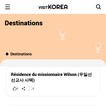
Destinations
Destinations
Résidence du missionnaire Wilson (우일선
선교사 사택)
0
0