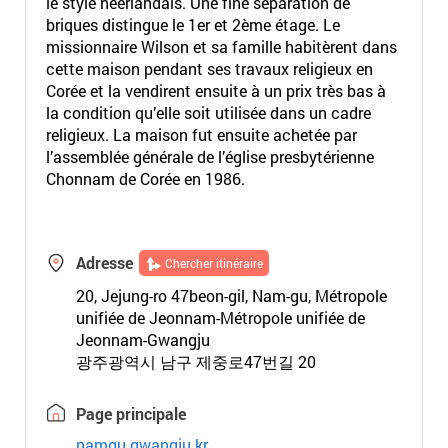
le style néerlandais. Une fine séparation de
briques distingue le 1er et 2ème étage. Le
missionnaire Wilson et sa famille habitèrent dans
cette maison pendant ses travaux religieux en
Corée et la vendirent ensuite à un prix très bas à
la condition qu’elle soit utilisée dans un cadre
religieux. La maison fut ensuite achetée par
l’assemblée générale de l’église presbytérienne
Chonnam de Corée en 1986.
Adresse
Chercher itinéraire
20, Jejung-ro 47beon-gil, Nam-gu, Métropole
unifiée de Jeonnam-Métropole unifiée de
Jeonnam-Gwangju
광주광역시 남구 제중로47번길 20
Page principale
namgu.gwangju.kr