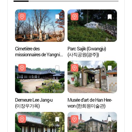
Cimetière des
Parc Sajik (Gwangju)
Cimeti
missionnaires de Yangnim-
(사직공원(광주))
missio
dong (양림동 선교사
don
묘지)
묘지)
Demeure Lee Jang-u
Musée d'art de Han Hee-
Demeu
(이장우가옥)
won (한희원미술관)
(이장