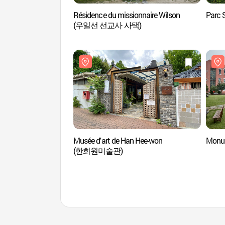
Résidence du missionnaire Wilson
Parc
(우일선 선교사 사택)
Musée d'art de Han Hee-won
Monu
(한희원미술관)