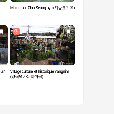
Maison de Choi Seung-hyo (최승효가옥)
Résidence du mission
(우일선 선교사 사택)
ouin
Village culturel et historique Yangnim
Musée d'art de Han H
(양림역사문화마을)
(한희원미술관)