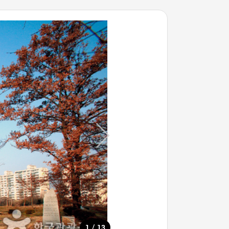
/
1
13