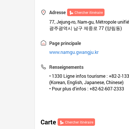
Adresse
Chercher itinéraire
77, Jejung-ro, Nam-gu, Métropole uni
광주광역시 남구 제중로 77 (양림동)
Page principale
www.namgu.gwangju.kr
Renseignements
• 1330 Ligne infos tourisme : +82-2-13
(Korean, English, Japanese, Chinese)
• Pour plus d'infos : +82-62-607-2333
Carte
Chercher itinéraire