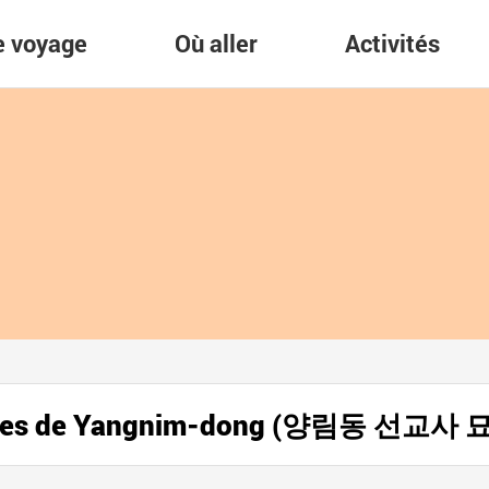
re voyage
Où aller
Activités
naires de Yangnim-dong (양림동 선교사 