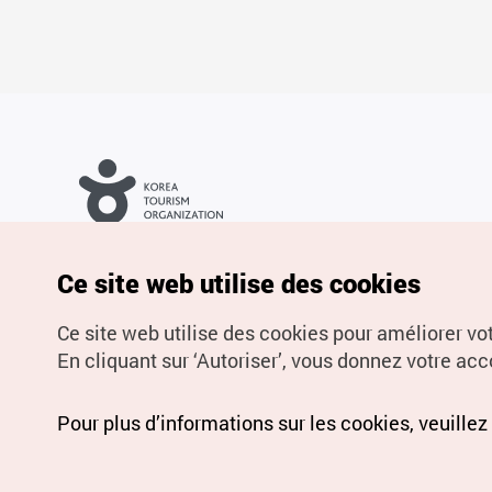
Droits d’auteur (c) Office National du Tourisme en Corée. Tous
droits réservés.
Pour les rapports d'erreurs et demandes de renseignements,
Ce site web utilise des cookies
adressez vos demandes à
info.ontc@gmail.com
Ce site web utilise des cookies pour améliorer vo
En cliquant sur ‘Autoriser’, vous donnez votre acco
Pour plus d’informations sur les cookies, veuillez