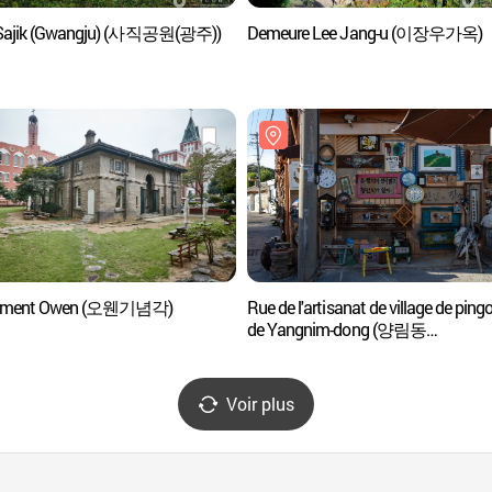
 Sajik (Gwangju) (사직공원(광주))
Demeure Lee Jang-u (이장우가옥)
ment Owen (오웬기념각)
Rue de l'artisanat de village de ping
de Yangnim-dong (양림동
펭귄마을공예거리)
Voir plus