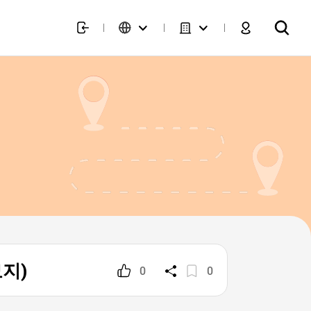
묘지)
0
0