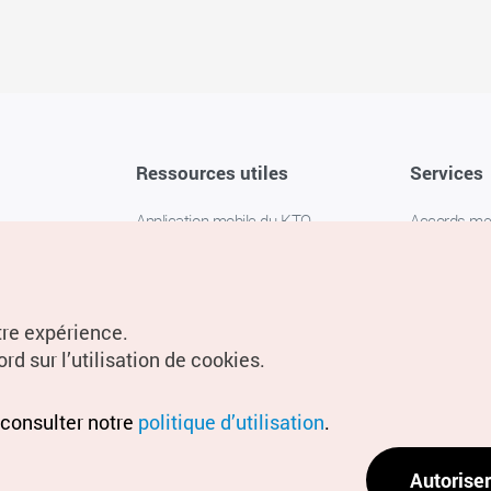
Ressources utiles
Services
Application mobile du KTO
Accords m
1330 Service d'assistance
FAQ
téléphonique pour les voyageurs en
Politique de 
Corée
Paramètres
tre expérience.
Livres numériques / E-books
rd sur l’utilisation de cookies.
Information
Conditions d
 consulter notre
politique d’utilisation
.
localisation
Politique d
Autoriser
localisation