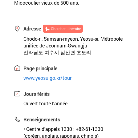
Micocoulier vieux de 500 ans.
Adresse
Chercher itinéraire
Chodo-ri, Samsan-myeon, Yeosu-si, Métropole
unifiée de Jeonnam-Gwangju
전라남도 여수시 삼산면 초도리
Page principale
www.yeosu.go.kr/tour
Jours fériés
Ouvert toute l'année
Renseignements
• Centre d'appels 1330 : +82-61-1330
(coréen, anglais, japonais, chinois)