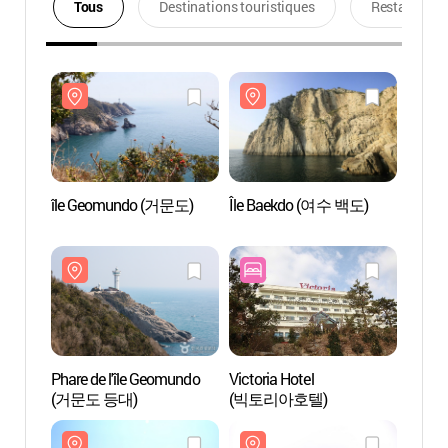
Tous
Destinations touristiques
Restaurants
île Geomundo (거문도)
Île Baekdo (여수 백도)
île G
Phare de l'île Geomundo
Victoria Hotel
Phare 
(거문도 등대)
(빅토리아호텔)
(거문