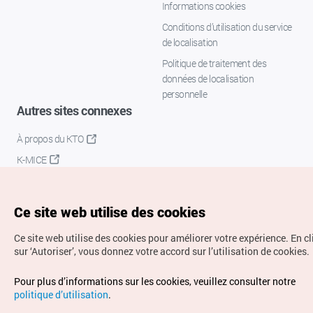
Informations cookies
Conditions d’utilisation du service
de localisation
Politique de traitement des
données de localisation
personnelle
Autres sites connexes
À propos du KTO
K-MICE
Ce site web utilise des cookies
Ce site web utilise des cookies pour améliorer votre expérience.
En c
sur ‘Autoriser’, vous donnez votre accord sur l’utilisation de cookies.
Droits d’auteur (c) Office National du Tourisme en Corée.
Pour plus d’informations sur les cookies, veuillez consulter notre
Tous droits réservés.
politique d’utilisation
.
Pour les rapports d'erreurs et demandes de renseignements,