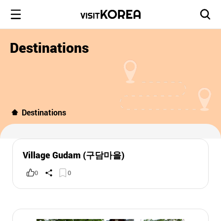
Destinations
Destinations
Village Gudam (구담마을)
0
0