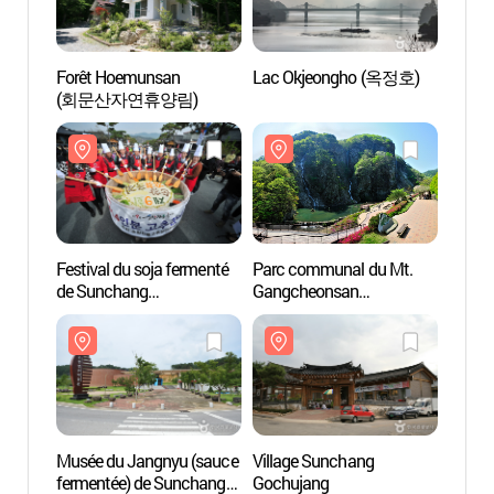
Forêt Hoemunsan
Lac Okjeongho (옥정호)
Forêt
(회문산자연휴양림)
(회문
Festival du soja fermenté
Parc communal du Mt.
Parc 
de Sunchang
Gangcheonsan
Gangc
(순창장류축제)
(강천산군립공원)
(강천
Musée du Jangnyu (sauce
Village Sunchang
Villa
fermentée) de Sunchang
Gochujang
Gochu