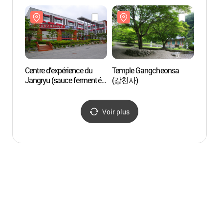
(순창장류박물관)
Centre d’expérience du
Temple Gangcheonsa
Templ
Jangryu (sauce fermentée)
(강천사)
(강천
de Sunchang
(순창장류체험관)
Voir plus