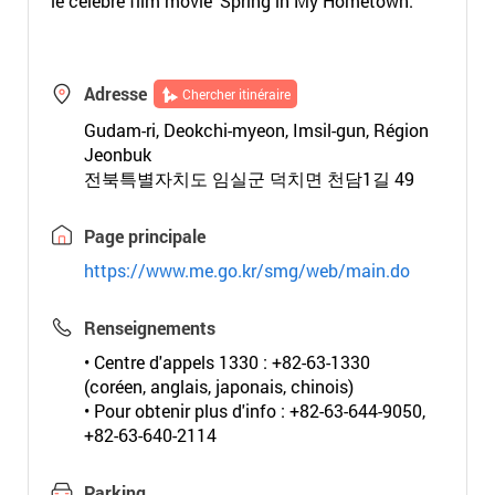
le célèbre film movie 'Spring in My Hometown.’
Adresse
Chercher itinéraire
Gudam-ri, Deokchi-myeon, Imsil-gun, Région
Jeonbuk
전북특별자치도 임실군 덕치면 천담1길 49
Page principale
https://www.me.go.kr/smg/web/main.do
Renseignements
• Centre d'appels 1330 : +82-63-1330
(coréen, anglais, japonais, chinois)
• Pour obtenir plus d'info : +82-63-644-9050,
+82-63-640-2114
Parking