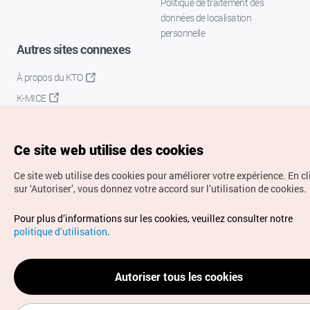
Politique de traitement des
données de localisation
personnelle
Autres sites connexes
À propos du KTO
K-MICE
Ce site web utilise des cookies
Ce site web utilise des cookies pour améliorer votre expérience.
En c
sur ‘Autoriser’, vous donnez votre accord sur l’utilisation de cookies.
Droits d’auteur (c) Office National du Tourisme en Corée.
Pour plus d’informations sur les cookies, veuillez consulter notre
Tous droits réservés.
politique d’utilisation
.
Pour les rapports d'erreurs et demandes de renseignements,
adressez vos demandes à
info.ontc@gmail.com
Autoriser tous les cookies