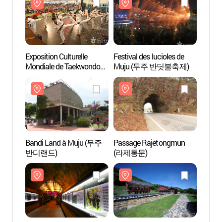
2017)
Exposition Culturelle
Festival des lucioles de
Passa
Mondiale de Taekwondo
Muju (무주 반딧불축제)
(라제
(세계 태권도 문화 엑스포)
Bandi Land à Muju (무주
Passage Rajetongmun
Centre
반디랜드)
(라제통문)
nation
Jeoks
적상