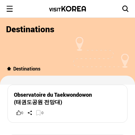
Destinations
Destinations
Observatoire du Taekwondowon
(태권도공원 전망대)
0
0