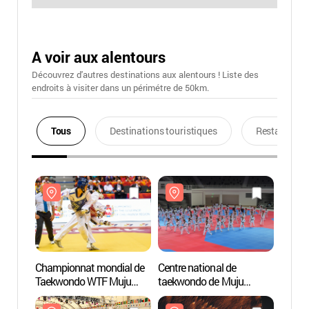
A voir aux alentours
Découvrez d'autres destinations aux alentours ! Liste des
endroits à visiter dans un périmétre de 50km.
Tous
Destinations touristiques
Restaurants
Championnat mondial de
Centre national de
Centre
Taekwondo WTF Muju
taekwondo de Muju
taekw
2017 (무주 WTF
(국립태권도원)
(국립
세계태권도선수권대회