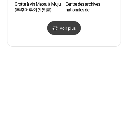
Grotte à vin Meoru à Muju
Centre des archives
Templ
(무주머루와인동굴)
nationales de
Jeoksangsan -
적상산사고지
Voir plus