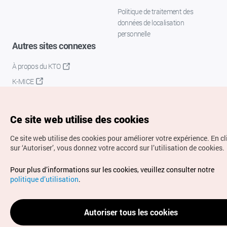
Politique de traitement des
données de localisation
personnelle
Autres sites connexes
À propos du KTO
K-MICE
Ce site web utilise des cookies
Ce site web utilise des cookies pour améliorer votre expérience.
En c
sur ‘Autoriser’, vous donnez votre accord sur l’utilisation de cookies.
Droits d’auteur (c) Office National du Tourisme en Corée.
Pour plus d’informations sur les cookies, veuillez consulter notre
Tous droits réservés.
politique d’utilisation
.
Pour les rapports d'erreurs et demandes de renseignements,
adressez vos demandes à
info.ontc@gmail.com
Autoriser tous les cookies