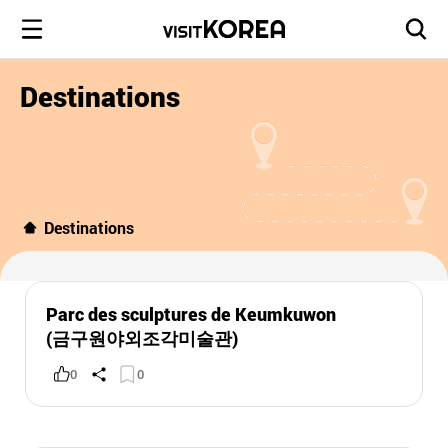
Destinations
Destinations
Parc des sculptures de Keumkuwon
(금구원야외조각미술관)
0
0