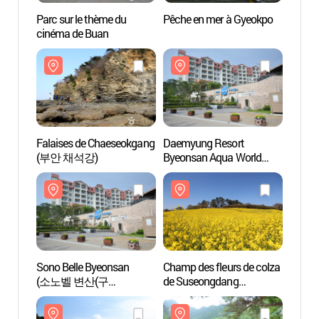
Parc sur le thème du
Pêche en mer à Gyeokpo
Parc s
cinéma de Buan
ciném
Falaises de Chaeseokgang
Daemyung Resort
Daemy
(부안 채석강)
Byeonsan Aqua World
Byeon
(대명리조트 변산
(대명
아쿠아월드)
아쿠아
Sono Belle Byeonsan
Champ des fleurs de colza
Champ 
(소노벨 변산(구
de Suseongdang
de Su
대명리조트 변산))
(수성당유채꽃)
(수성