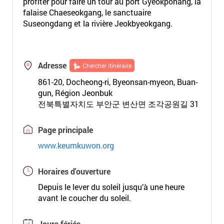
profiter pour faire un tour au port Gyeokpohang, la
falaise Chaeseokgang, le sanctuaire
Suseongdang et la rivière Jeokbyeokgang.
Adresse
Chercher itinéraire
861-20, Docheong-ri, Byeonsan-myeon, Buan-
gun, Région Jeonbuk
전북특별자치도 부안군 변산면 조각공원길 31
Page principale
www.keumkuwon.org
Horaires d'ouverture
Depuis le lever du soleil jusqu’à une heure
avant le coucher du soleil.
Jours fériés