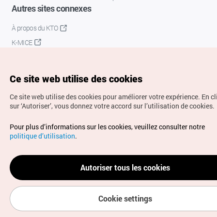
Autres sites connexes
À propos du KTO
K-MICE
Ce site web utilise des cookies
Ce site web utilise des cookies pour améliorer votre expérience.
En c
sur ‘Autoriser’, vous donnez votre accord sur l’utilisation de cookies.
Droits d’auteur (c) Office National du Tourisme en Corée.
Pour plus d’informations sur les cookies, veuillez consulter notre
Tous droits réservés.
politique d’utilisation
.
Pour les rapports d'erreurs et demandes de renseignements,
adressez vos demandes à
info.ontc@gmail.com
Autoriser tous les cookies
Cookie settings