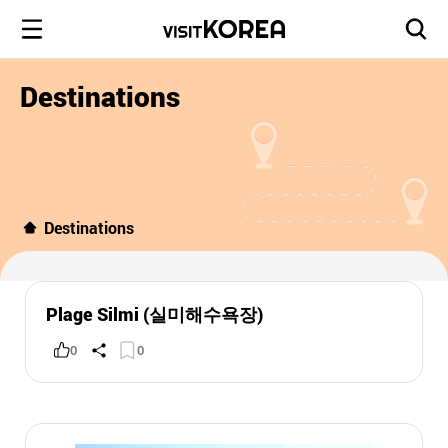
Destinations
Destinations
Plage Silmi (실미해수욕장)
0
0