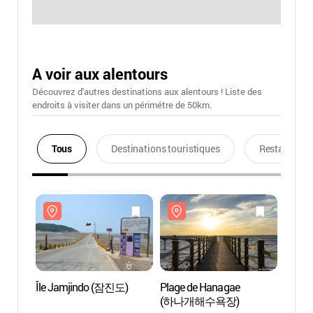
A voir aux alentours
Découvrez d'autres destinations aux alentours ! Liste des
endroits à visiter dans un périmétre de 50km.
Tous
Destinations touristiques
Restaurants
Île Jamjindo (잠진도)
Plage de Hanagae
Île J
(하나개해수욕장)