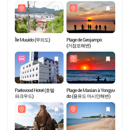
Île Muuido (무의도)
Plage de Geojampo
Île M
(거잠포해변)
Parkwood Hotel (호텔
Plage de Masian à Yongyu-
Plage 
파크우드)
do (용유도 마시안해변)
do 