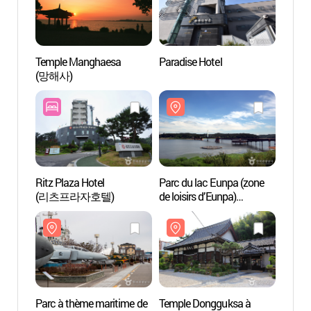
Temple Manghaesa
Paradise Hotel
Templ
(망해사)
(망해
Ritz Plaza Hotel
Parc du lac Eunpa (zone
Parc à
(리츠프라자호텔)
de loisirs d’Eunpa)
Jin
(은파호수공원)
Parc à thème maritime de
Temple Dongguksa à
Studio