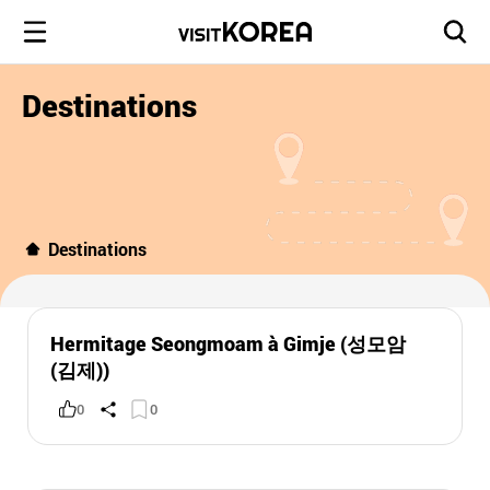
Destinations
Destinations
Hermitage Seongmoam à Gimje (성모암
(김제))
0
0