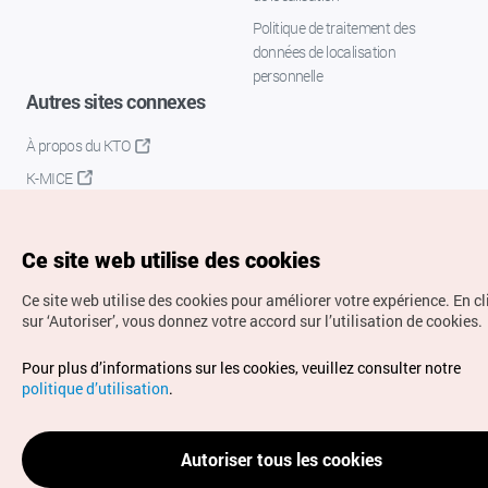
Politique de traitement des
données de localisation
personnelle
Autres sites connexes
À propos du KTO
K-MICE
Ce site web utilise des cookies
Ce site web utilise des cookies pour améliorer votre expérience.
En c
sur ‘Autoriser’, vous donnez votre accord sur l’utilisation de cookies.
Droits d’auteur (c) Office National du Tourisme en Corée.
Pour plus d’informations sur les cookies, veuillez consulter notre
Tous droits réservés.
politique d’utilisation
.
Pour les rapports d'erreurs et demandes de renseignements,
adressez vos demandes à
info.ontc@gmail.com
Autoriser tous les cookies