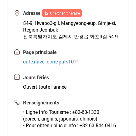
Adresse
Chercher itinéraire
54-9, Hwapo3-gil, Mangyeong-eup, Gimje-si,
Région Jeonbuk
전북특별자치도 김제시 만경읍 화포3길 54-9
Page principale
cafe.naver.com/pufs1011
Jours fériés
Ouvert toute l'année
Renseignements
• Ligne Info Tourisme : +82-63-1330
(coréen, anglais, japonais, chinois)
• Pour obtenir plus d'info : +82-63-544-0416