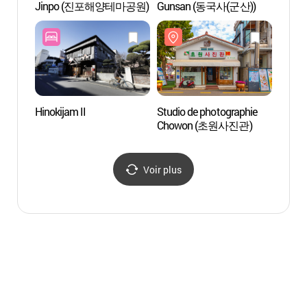
Jinpo (진포해양테마공원)
Gunsan (동국사(군산))
Chow
Hinokijam II
Studio de photographie
La mai
Chowon (초원사진관)
Hiro
일본식
Voir plus