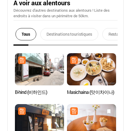
A voir aux alentours
Découvrez d'autres destinations aux alentours ! Liste des
endroits à visiter dans un périmétre de 50km.
Tous
Destinations touristiques
Restaurants
B-hind (비하인드)
Masichaina (맛이차이나)
KT&G
Hong
홍대)