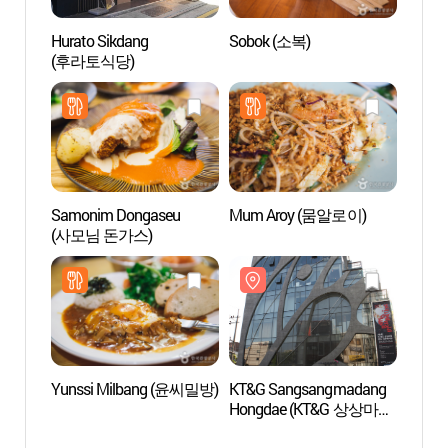
Hurato Sikdang
Sobok (소복)
Four 
(후라토식당)
(포시
Samonim Dongaseu
Mum Aroy (뭄알로이)
Le sp
(사모님 돈가스)
(Hong
해피데
Yunssi Milbang (윤씨밀방)
KT&G Sangsangmadang
Hong
Hongdae (KT&G 상상마당
홍대)