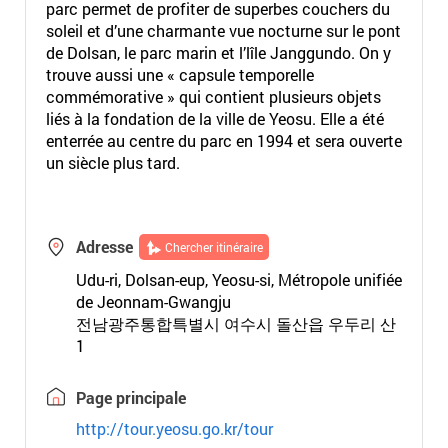
parc permet de profiter de superbes couchers du
soleil et d’une charmante vue nocturne sur le pont
de Dolsan, le parc marin et l’lîle Janggundo. On y
trouve aussi une « capsule temporelle
commémorative » qui contient plusieurs objets
liés à la fondation de la ville de Yeosu. Elle a été
enterrée au centre du parc en 1994 et sera ouverte
un siècle plus tard.
Adresse
Chercher itinéraire
Udu-ri, Dolsan-eup, Yeosu-si, Métropole unifiée
de Jeonnam-Gwangju
전남광주통합특별시 여수시 돌산읍 우두리 산
1
Page principale
http://tour.yeosu.go.kr/tour