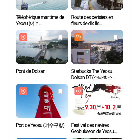
Téléphérique maritime de
Route des cerisiers en
Téléph
Yeosu (여수
fleurs de dix lis
Yeos
해상케이블카)
(십리벚꽃길)
해상케
Pont de Dolsan
Starbucks The Yeosu
Pont 
Dolsan DT (스타벅스
더여수돌산DT점)
Port de Yeosu (여수구항)
Festival des navires
Place 
Geobukseon de Yeosu
(이순
(여수 거북선축제)