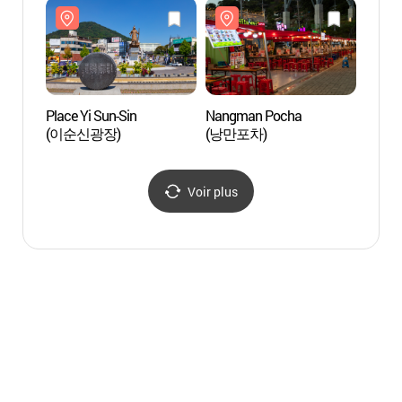
Place Yi Sun-Sin
Nangman Pocha
Pavil
(이순신광장)
(낭만포차)
Yeos
Voir plus