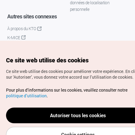
données de localisation
personnelle
Autres sites connexes
À propos du KTO
K-MICE
Ce site web utilise des cookies
Ce site web utilise des cookies pour améliorer votre expérience.
En c
sur ‘Autoriser’, vous donnez votre accord sur l’utilisation de cookies.
Droits d’auteur (c) Office National du Tourisme en Corée.
Pour plus d’informations sur les cookies, veuillez consulter notre
Tous droits réservés.
politique d’utilisation
.
Pour les rapports d'erreurs et demandes de renseignements,
adressez vos demandes à
info.ontc@gmail.com
Autoriser tous les cookies
Cookie settings