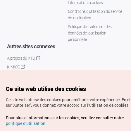
Informations cookies
Conditions d’utilisation du service
de localisation
Politique de traitement des
données de localisation
personnelle
Autres sites connexes
À propos du KTO
K-MICE
Ce site web utilise des cookies
Ce site web utilise des cookies pour améliorer votre expérience.
En c
sur ‘Autoriser’, vous donnez votre accord sur l’utilisation de cookies.
Droits d’auteur (c) Office National du Tourisme en Corée.
Pour plus d’informations sur les cookies, veuillez consulter notre
Tous droits réservés.
politique d’utilisation
.
Pour les rapports d'erreurs et demandes de renseignements,