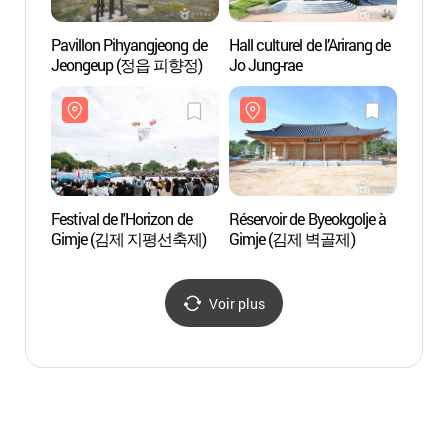
Pavillon Pihyangjeong de
Hall culturel de l’Arirang de
Réserv
Jeongeup (정읍 피향정)
Jo Jung-rae
Gimj
Festival de l'Horizon de
Réservoir de Byeokgolje à
Pic d
Gimje (김제 지평선축제)
Gimje (김제 벽골제)
(서래
Voir plus