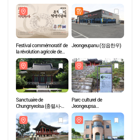
Festival commémoratif de
Jeongeupanu (정읍한우)
Sanctu
la révolution agricole de
Chung
Donghak
정읍)
(동학농민혁명기념제)
Sanctuaire de
Parc culturel de
Pavill
Chungnyeolsa (충렬사-
Jeongeupsa
Jeon
정읍)
(정읍사문화공원)