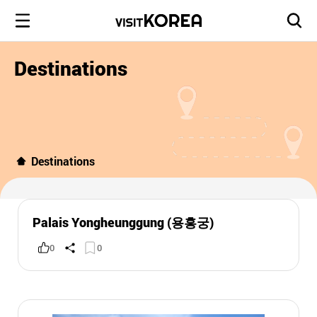
Destinations
Destinations
Palais Yongheunggung (용흥궁)
0
0