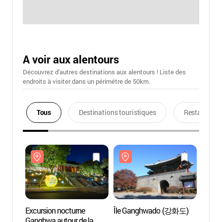
A voir aux alentours
Découvrez d'autres destinations aux alentours ! Liste des
endroits à visiter dans un périmétre de 50km.
Tous
Destinations touristiques
Restaurants
Excursion nocturne
Île Ganghwado (강화도)
Île G
Ganghwa autour de la