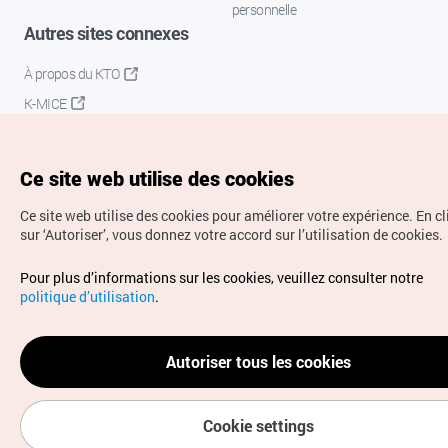
personnelle
Autres sites connexes
À propos du KTO
K-MICE
Ce site web utilise des cookies
Ce site web utilise des cookies pour améliorer votre expérience.
En c
sur ‘Autoriser’, vous donnez votre accord sur l’utilisation de cookies.
Droits d’auteur (c) Office National du Tourisme en Corée.
Pour plus d’informations sur les cookies, veuillez consulter notre
Tous droits réservés.
politique d’utilisation
.
Pour les rapports d'erreurs et demandes de renseignements,
adressez vos demandes à
info.ontc@gmail.com
Autoriser tous les cookies
Cookie settings