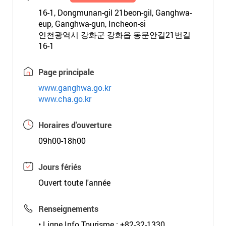
16-1, Dongmunan-gil 21beon-gil, Ganghwa-
eup, Ganghwa-gun, Incheon-si
인천광역시 강화군 강화읍 동문안길21번길
16-1
Page principale
www.ganghwa.go.kr
www.cha.go.kr
Horaires d'ouverture
09h00-18h00
Jours fériés
Ouvert toute l'année
Renseignements
• Ligne Info Tourisme : +82-32-1330