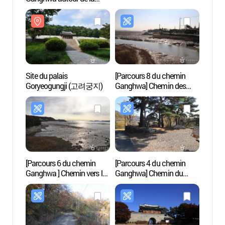
culture (강화 문화재 야행
2020)
Site du palais
[Parcours 8 du chemin
Forter
Goryeogungji (고려궁지)
Ganghwa] Chemin des
Gang
oiseaux migrateurs ([강화
(강화
나들길 제8코스] 철새
보러 가는 길)
[Parcours 6 du chemin
[Parcours 4 du chemin
Fortif
Ganghwa ] Chemin vers la
Ganghwa] Chemin du
Gapg
maison de Hwanam ([강화
coucher du soleil ([강화
나들길 제6코스] 화남생가
나들길 제4코스] 해가
가는 길)
지는 마을 길)