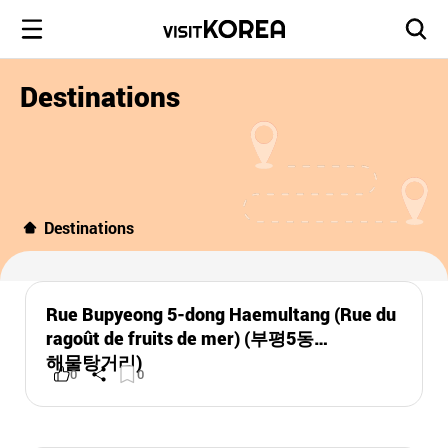
Destinations
Destinations
Rue Bupyeong 5-dong Haemultang (Rue du
ragoût de fruits de mer) (부평5동
해물탕거리)
0
0