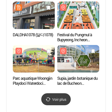
부평점)
(부천
DALDHA1078 (달다1078)
Festival du Pungmul à
Grand 
Bupyeong, Incheon
(인천
(부평풍물대축제)
Parc aquatique Woongjin
Supia, jardin botanique du
Mont
Playdoci Waterdoci
lac de Bucheon
(웅진플레이도시
(부천호수식물원 수피아)
워터도시)
Voir plus