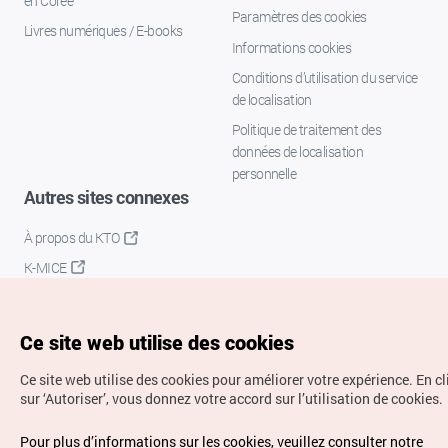
en Corée
Paramètres des cookies
Livres numériques / E-books
Informations cookies
Conditions d’utilisation du service
de localisation
Politique de traitement des
données de localisation
personnelle
Autres sites connexes
À propos du KTO
K-MICE
Ce site web utilise des cookies
Ce site web utilise des cookies pour améliorer votre expérience.
En c
sur ‘Autoriser’, vous donnez votre accord sur l’utilisation de cookies.
Droits d’auteur (c) Office National du Tourisme en Corée.
Pour plus d’informations sur les cookies, veuillez consulter notre