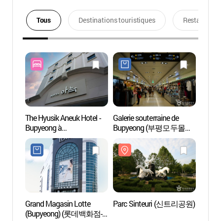
Tous
Destinations touristiques
Restaurants
The Hyusik Aneuk Hotel -
Galerie souterraine de
Parc 
Bupyeong à
Bupyeong (부평모두몰
Incheon(더휴식 아늑호텔
(부평지하도상가))
인천 부평점)
Grand Magasin Lotte
Parc Sinteuri (신트리공원)
Supia,
(Bupyeong) (롯데백화점-
lac d