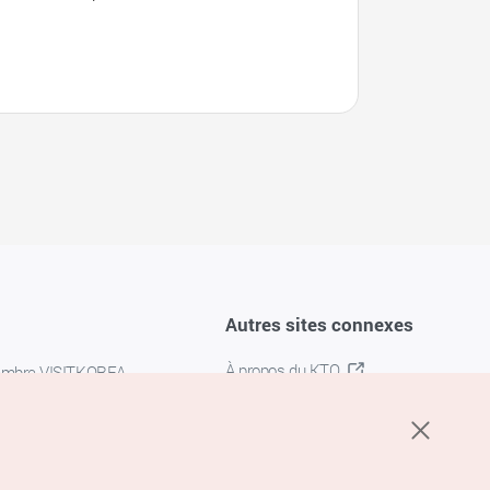
Autres sites connexes
À propos du KTO
embre VISITKOREA
K-MICE
confidentialité
 des cookies