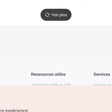
Voir plus
Ressources utiles
Services
Application mobile du KTO
Accords m
1330 Service d'assistance
FAQ
téléphonique pour les voyageurs en
Politique de 
Corée
Paramètres
tre expérience.