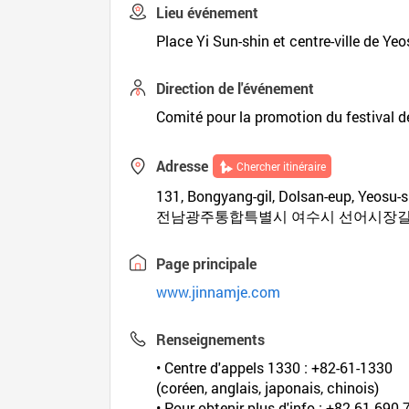
Lieu événement
Place Yi Sun-shin et centre-ville de Ye
Direction de l'événement
Comité pour la promotion du festival 
Adresse
Chercher itinéraire
131, Bongyang-gil, Dolsan-eup, Yeosu-
전남광주통합특별시 여수시 선어시장길 6
Page principale
www.jinnamje.com
Renseignements
• Centre d'appels 1330 : +82-61-1330
(coréen, anglais, japonais, chinois)
• Pour obtenir plus d'info : +82-61-690