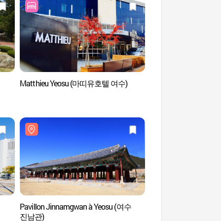
Matthieu Yeosu (마띠유호텔 여수)
Nangman Pocha (
Pavillon Jinnamgwan à Yeosu (여수
Pavillon Jinnamgwa
진남관)
진남관)