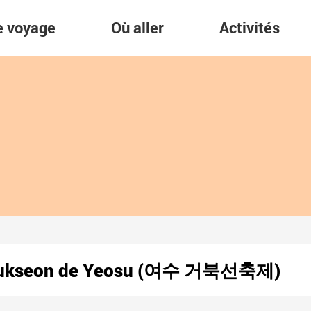
re voyage
Où aller
Activités
eobukseon de Yeosu (여수 거북선축제)