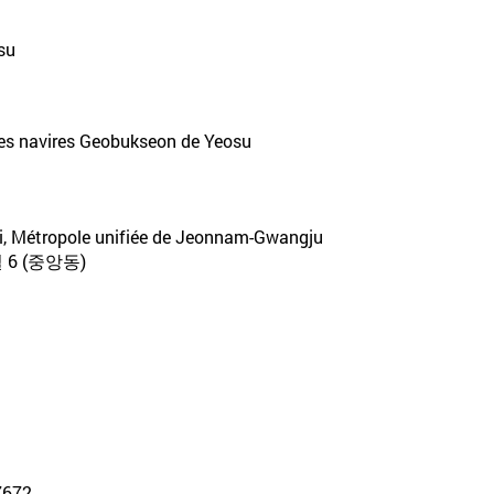
osu
des navires Geobukseon de Yeosu
si, Métropole unifiée de Jeonnam-Gwangju
 (중앙동)
-7672