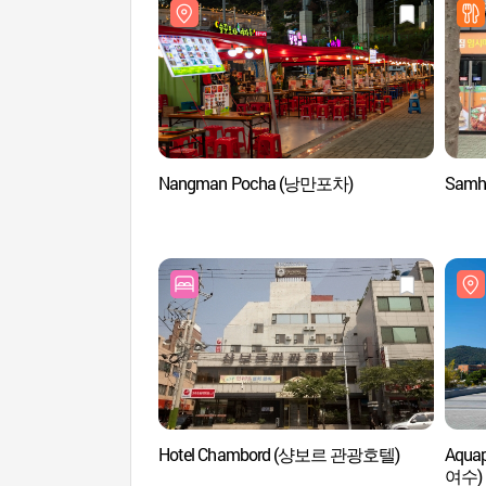
Nangman Pocha (낭만포차)
Samh
Hotel Chambord (샹보르 관광호텔)
Aqua
여수)