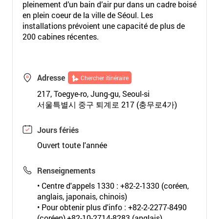
pleinement d’un bain d’air pur dans un cadre boisé
en plein coeur de la ville de Séoul. Les
installations prévoient une capacité de plus de
200 cabines récentes.
Adresse
Chercher itinéraire
217, Toegye-ro, Jung-gu, Seoul-si
서울특별시 중구 퇴계로 217 (충무로4가)
Jours fériés
Ouvert toute l'année
Renseignements
• Centre d'appels 1330 : +82-2-1330 (coréen,
anglais, japonais, chinois)
• Pour obtenir plus d'info : +82-2-2277-8490
(coréen),+82-10-2714-8283 (anglais)