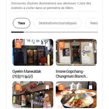
Découvrez d'autres destinations aux alentours ! Liste des
endroits à visiter dans un périmétre de 50km.
Tous
Destinations touristiques
Restaurants
Gyerim Maneuldak
Imone Gopchang -
Progr
(계림마늘닭)
Chungmuro Branch
Partic
(왕십리이모네곱창
Hous
충무로국민은행골목)
전통문