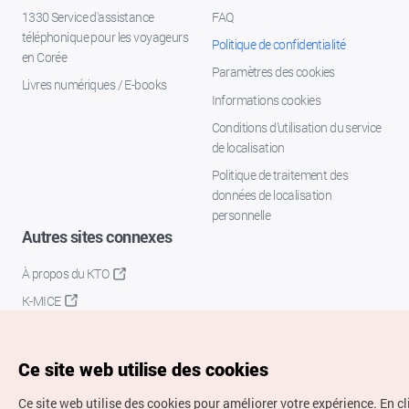
1330 Service d'assistance
FAQ
téléphonique pour les voyageurs
Politique de confidentialité
en Corée
Paramètres des cookies
Livres numériques / E-books
Informations cookies
Conditions d’utilisation du service
de localisation
Politique de traitement des
données de localisation
personnelle
Autres sites connexes
À propos du KTO
K-MICE
Ce site web utilise des cookies
Ce site web utilise des cookies pour améliorer votre expérience.
En c