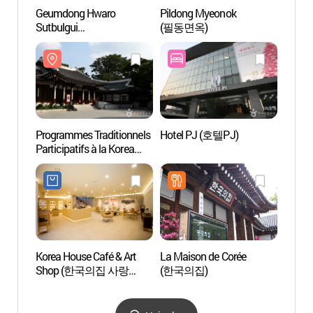
Geumdong Hwaro
Pildong Myeonok
Myeon
Sutbulgui
(필동면옥)
(명보
(금동화로숯불구이)
Programmes Traditionnels
Hotel PJ (호텔PJ)
Haepo
Participatifs à la Korea
Yoon 
House (한국의집
jaesil
전통문화체험)
(해
실)
Korea House Café & Art
La Maison de Corée
Parc 
Shop (한국의집 사랑
(한국의집)
(남산
카페앤아트샵)