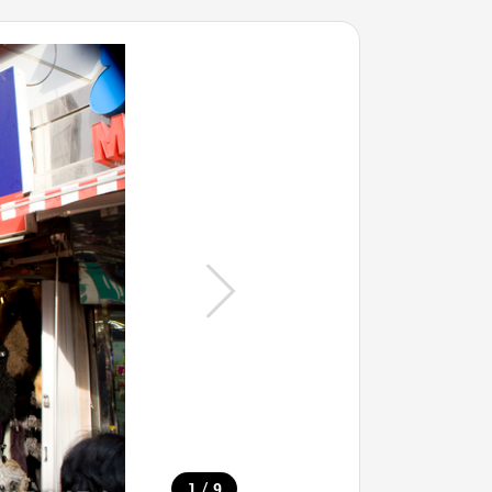
/
1
9