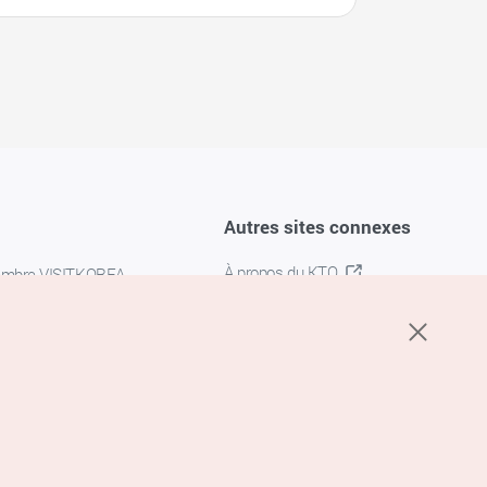
Autres sites connexes
À propos du KTO
embre VISITKOREA
K-MICE
confidentialité
 des cookies
s cookies
’utilisation du service de