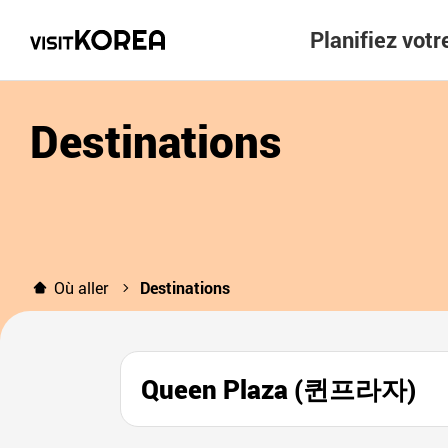
Planifiez vot
Destinations
Où aller
Destinations
Queen Plaza (퀸프라자)