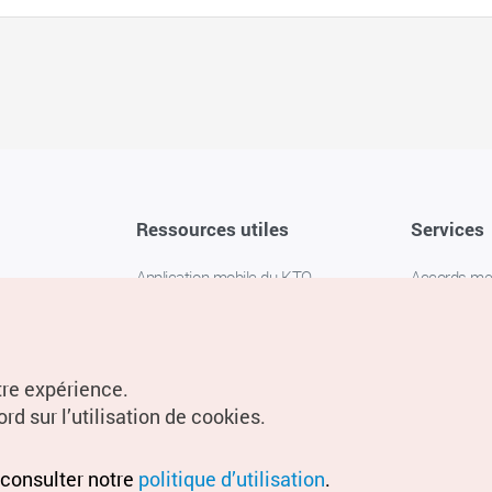
Ressources utiles
Services
Application mobile du KTO
Accords m
1330 Service d'assistance
FAQ
téléphonique pour les voyageurs en
Politique de 
Corée
Paramètres
tre expérience.
Livres numériques / E-books
rd sur l’utilisation de cookies.
Information
Conditions d
 consulter notre
politique d’utilisation
.
localisation