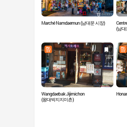
Marché Namdaemun (남대문 시장)
Centr
(남대
Wangdaebak Jijimichon
Hona
(왕대박지지미촌)