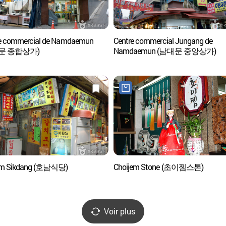
e commercial de Namdaemun
Centre commercial Jungang de
문 종합상가)
Namdaemun (남대문 중앙상가)
m Sikdang (호남식당)
Choijem Stone (초이젬스톤)
Voir plus