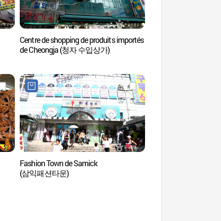
Centre de shopping de produits importés
Porte de Sungnyemu
de Cheongja (청자 수입상가)
(숭례문)
Fashion Town de Samick
Korea Stamp Wor
(삼익패션타운)