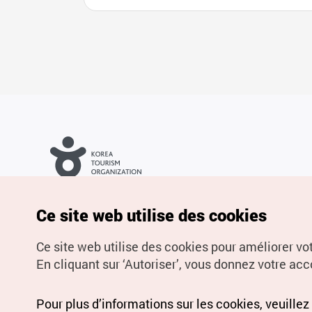
Droits d’auteur (c) Office National du Tourisme en Corée. Tous
droits réservés.
Pour les rapports d'erreurs et demandes de renseignements,
Ce site web utilise des cookies
adressez vos demandes à
info.ontc@gmail.com
Ce site web utilise des cookies pour améliorer vo
En cliquant sur ‘Autoriser’, vous donnez votre acco
Pour plus d’informations sur les cookies, veuillez