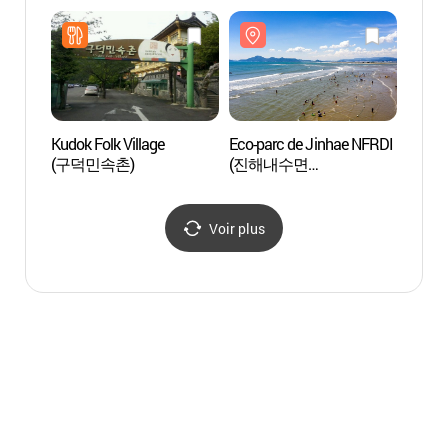
(해안누리길 몰운대길)
환경생
Kudok Folk Village
Eco-parc de Jinhae NFRDI
Plage
(구덕민속촌)
(진해내수면
(다대
환경생태공원)
Voir plus