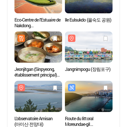
Eco-Centre de l'Estuaire de
île Eulsukdo (을숙도 공원)
Eco-Ce
Nakdong
Nakd
(낙동강하구에코센터)
(낙동
Jeonjitgan (Sinpyeong,
Jangnimpogu (장림포구)
Jang
établissement principal)
(정짓간 신평본점)
L'observatoire Amisan
Route du littoral
Eco-p
(아미산 전망대)
Moreundae-gil
(진해