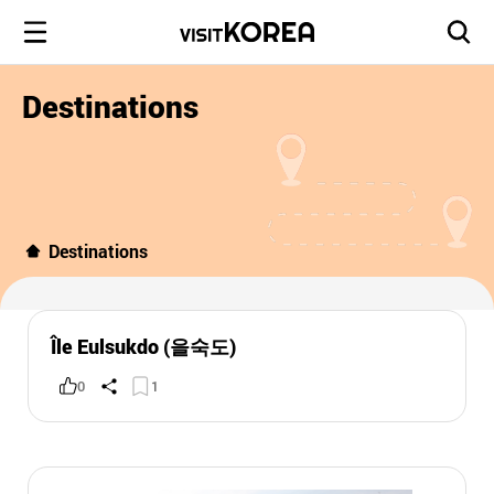
Destinations
Destinations
Île Eulsukdo (을숙도)
0
1