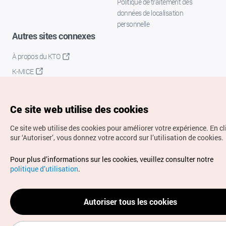
Politique de traitement des
données de localisation
personnelle
Autres sites connexes
À propos du KTO
K-MICE
Ce site web utilise des cookies
Ce site web utilise des cookies pour améliorer votre expérience.
En c
sur ‘Autoriser’, vous donnez votre accord sur l’utilisation de cookies.
Droits d’auteur (c) Office National du Tourisme en Corée.
Pour plus d’informations sur les cookies, veuillez consulter notre
Tous droits réservés.
politique d’utilisation
.
Pour les rapports d'erreurs et demandes de renseignements,
adressez vos demandes à
info.ontc@gmail.com
Autoriser tous les cookies