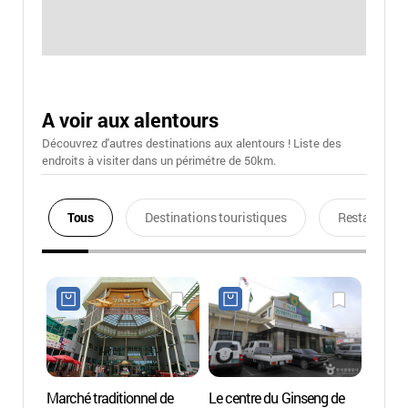
A voir aux alentours
Découvrez d'autres destinations aux alentours ! Liste des
endroits à visiter dans un périmétre de 50km.
Tous
Destinations touristiques
Restaurants
Marché traditionnel de
Le centre du Ginseng de
Fortif