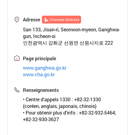
Adresse
Chercher itinéraire
San 133, Jisan-ri, Seonwon-myeon, Ganghwa-
gun, Incheon-si
인천광역시 강화군 선원면 선원사지로 222
Page principale
www.ganghwa.go.kr
www.cha.go.kr
Renseignements
• Centre d'appels 1330 : +82-32-1330
(coréen, anglais, japonais, chinois)
• Pour obtenir plus d'info : +82-32-932-5464,
+82-32-930-3627