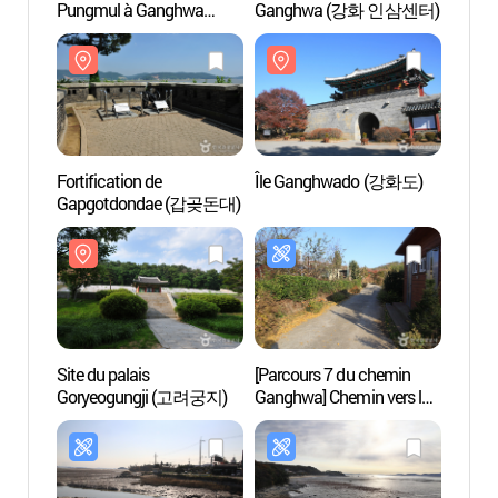
Pungmul à Ganghwa
Ganghwa (강화 인삼센터)
Gapg
(강화 풍물시장)
Fortification de
Île Ganghwado (강화도)
Site d
Gapgotdondae (갑곶돈대)
Gorye
Site du palais
[Parcours 7 du chemin
La for
Goryeogungji (고려궁지)
Ganghwa] Chemin vers la
Muns
marée ([강화 나들길
문수산
제7코스] 낙조보러 가는
길)