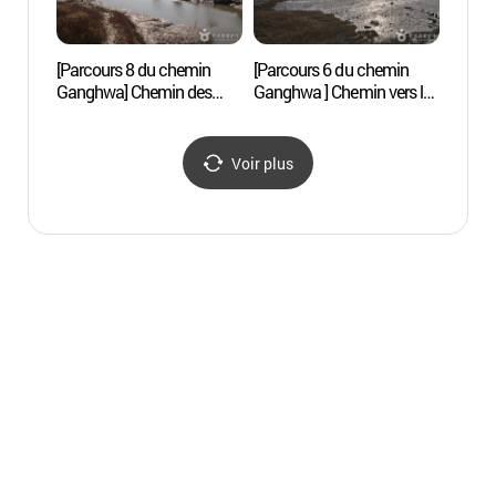
[Parcours 8 du chemin
[Parcours 6 du chemin
Oktokk
Ganghwa] Chemin des
Ganghwa ] Chemin vers la
(옥토
oiseaux migrateurs ([강화
maison de Hwanam ([강화
나들길 제8코스] 철새
나들길 제6코스] 화남생가
보러 가는 길)
가는 길)
Voir plus