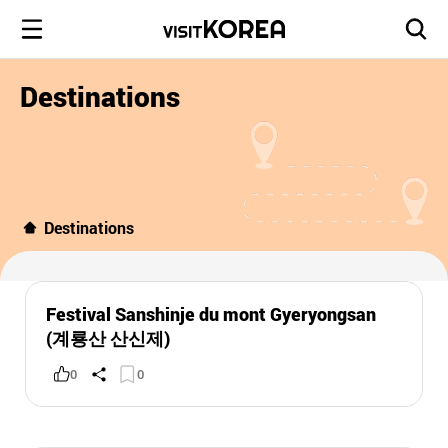
Destinations
Destinations
Festival Sanshinje du mont Gyeryongsan
(계룡산 산신제)
0
0