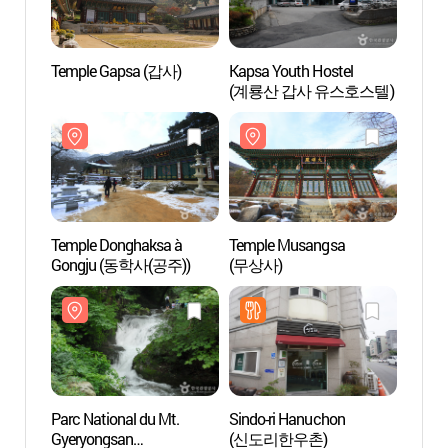
Temple Gapsa (갑사)
Kapsa Youth Hostel
Templ
(계룡산 갑사 유스호스텔)
Temple Donghaksa à
Temple Musangsa
Templ
Gongju (동학사(공주))
(무상사)
(무상
Parc National du Mt.
Sindo-ri Hanuchon
L’expl
Gyeryongsan
(신도리한우촌)
l’oncl