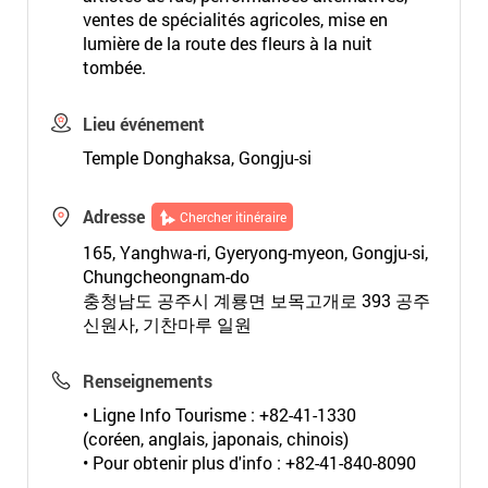
ventes de spécialités agricoles, mise en
lumière de la route des fleurs à la nuit
tombée.
Lieu événement
Temple Donghaksa, Gongju-si
Adresse
Chercher itinéraire
165, Yanghwa-ri, Gyeryong-myeon, Gongju-si,
Chungcheongnam-do
충청남도 공주시 계룡면 보목고개로 393 공주
신원사, 기찬마루 일원
Renseignements
• Ligne Info Tourisme : +82-41-1330
(coréen, anglais, japonais, chinois)
• Pour obtenir plus d'info : +82-41-840-8090