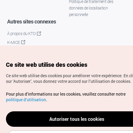
Politique de traitement des
données de localisation
personnelle
Autres sites connexes
À propos du KTO
K-MICE
Ce site web utilise des cookies
Ce site web utilise des cookies pour améliorer votre expérience.
En c
sur ‘Autoriser’, vous donnez votre accord sur l’utilisation de cookies.
Droits d’auteur (c) Office National du Tourisme en Corée.
Pour plus d’informations sur les cookies, veuillez consulter notre
Tous droits réservés.
politique d’utilisation
.
Pour les rapports d'erreurs et demandes de renseignements,
adressez vos demandes à
info.ontc@gmail.com
Autoriser tous les cookies