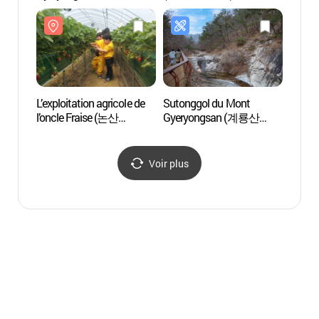
(계룡산국립공원)
딸기삼
L’exploitation agricole de
Sutonggol du Mont
Pont 
l’oncle Fraise (논산
Gyeryongsan (계룡산
(진잠
딸기삼촌농장)
수통골)
Voir plus