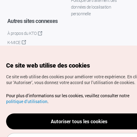
Politique de traitement des
données de localisation
personnelle
Autres sites connexes
À propos du KTO
K-MICE
Ce site web utilise des cookies
Ce site web utilise des cookies pour améliorer votre expérience.
En c
sur ‘Autoriser’, vous donnez votre accord sur l’utilisation de cookies.
Droits d’auteur (c) Office National du Tourisme en Corée.
Pour plus d’informations sur les cookies, veuillez consulter notre
Tous droits réservés.
politique d’utilisation
.
Pour les rapports d'erreurs et demandes de renseignements,
adressez vos demandes à
info.ontc@gmail.com
Autoriser tous les cookies