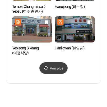
Temple Chungminsa à
Hanujeong (하누정)
Parc 
Yeosu (여수 충민사)
(웅천
Yeojeong Sikdang
Hanilgwan (한일관)
Aquap
(여정식당)
(아쿠
Voir plus