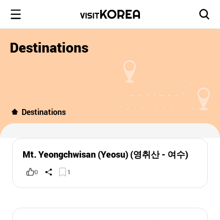
Destinations
Destinations
Mt. Yeongchwisan (Yeosu) (영취산 - 여수)
0
1