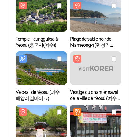
Temple Heungguksa à
Plage de sable noir de
Templ
Yeosu (흥국사(여수))
Manseong-ri (만성리
Yeos
검은모래해변)
Vélo-rail de Yeosu (여수
Vestige du chantier naval
Vestig
해양레일바이크)
de la ville de Yeosu (여수
de la 
선소유적)
선소유