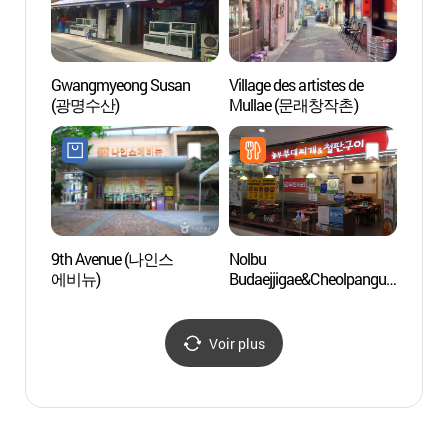
Gwangmyeong Susan
Village des artistes de
Spa et
(광명수산)
Mullae (문래창작촌)
Olive
에스테
9th Avenue (나인스
Nolbu
Stade
에비뉴)
Budaejjigae&Cheolpangui(
놀부부대찌개&철판구이)
Voir plus