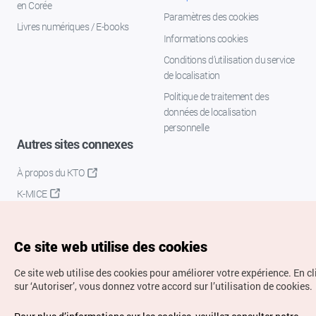
en Corée
Paramètres des cookies
Livres numériques / E-books
Informations cookies
Conditions d’utilisation du service
de localisation
Politique de traitement des
données de localisation
personnelle
Autres sites connexes
À propos du KTO
K-MICE
Ce site web utilise des cookies
Ce site web utilise des cookies pour améliorer votre expérience.
En c
sur ‘Autoriser’, vous donnez votre accord sur l’utilisation de cookies.
Droits d’auteur (c) Office National du Tourisme en Corée.