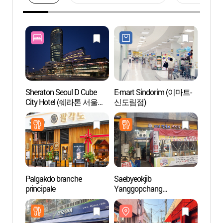
Sheraton Seoul D Cube
E-mart Sindorim (이마트-
Villag
City Hotel (쉐라톤 서울
신도림점)
Mull
디큐브시티 호텔)
Palgakdo branche
Saebyeokjib
I Lik
principale
Yanggopchang
(새벽집양곱창)