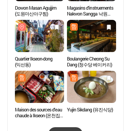
Dowon Masan Agujjim
Magasins d'instruements
Alive 
(도원마산아구찜)
Nakwon Sangga 낙원
(박물
악기상가
인사동
Quartier Ikseon-dong
Boulangerie Cheong Su
Musée 
(익선동)
Dang (청수당 베이커리)
(떡박
Maison des sources d'eau
Yujin Sikdang (유진식당)
Musée
chaude à Ikseon (온천집
(Beaut
익선)
(아름