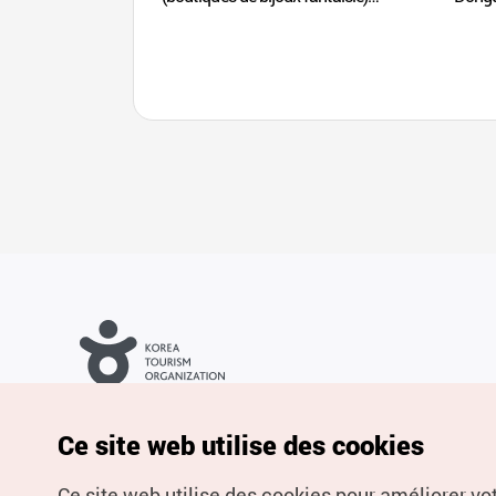
(동대문종합시장 악세사리상가)
Droits d’auteur (c) Office National du Tourisme en Corée. Tous
droits réservés.
Pour les rapports d'erreurs et demandes de renseignements,
Ce site web utilise des cookies
adressez vos demandes à
info.ontc@gmail.com
Ce site web utilise des cookies pour améliorer vo