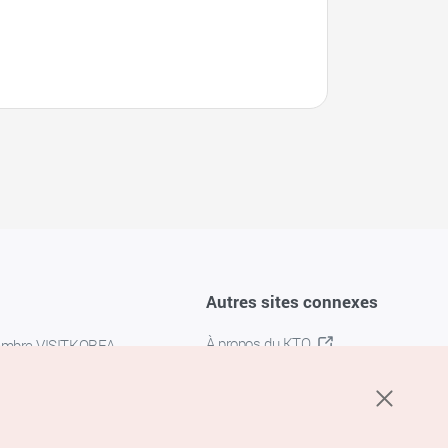
Autres sites connexes
À propos du KTO
embre VISITKOREA
K-MICE
confidentialité
 des cookies