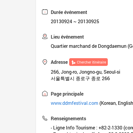
Durée événement
20130924 ~ 20130925
Lieu événement
Quartier marchand de Dongdaemun (Goo
Adresse
Chercher itinéraire
266, Jong-ro, Jongno-gu, Seoul-si
서울특별시 종로구 종로 266
Page principale
www.ddmfestival.com
(Korean, English
Renseignements
- Ligne Info Tourisme : +82-2-1330 (coré