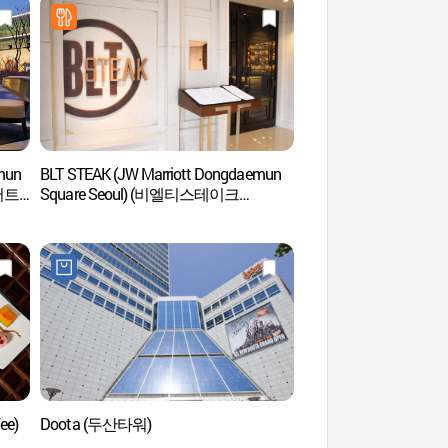
mun
BLT STEAK (JW Marriott Dongdaemun
Ruelle des plats de po
리어트
Square Seoul) (비엘티스테이크
Dongdaemun (서
(JW메리어트동대문스퀘어서울))
골목)
ee)
Doota (두산타워)
Musée d'art Gan
보화각))