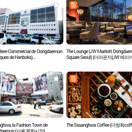
exe Commercial de Dongdaemun
The Lounge (JW Marriott Dongdae
iques de Hanboks)
Square Seoul) (더라운지(JW 메
문종합시장 한복상가)
동대문스퀘어서울))
ghwa, la Fashion Town de
The Sssanghwa Coffee (더쌍화coff
daemun (서울 평화시장)