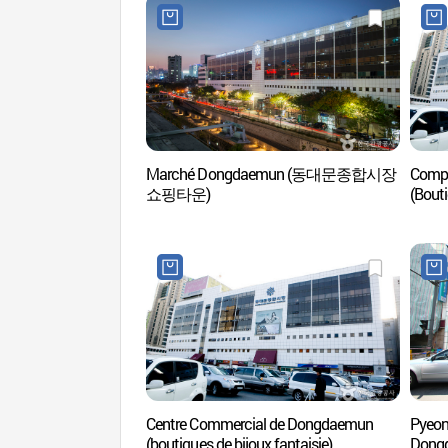
Marché Dongdaemun (동대문종합시장
Compl
쇼핑타운)
(Bout
(동대
Centre Commercial de Dongdaemun
Pyeon
(boutiques de bijoux fantaisie)
Dong