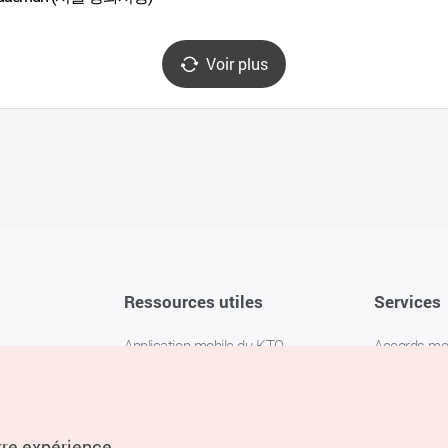
Voir plus
Ressources utiles
Services
Application mobile du KTO
Accords m
1330 Service d'assistance
FAQ
téléphonique pour les voyageurs en
Politique de 
Corée
Paramètres
tre expérience.