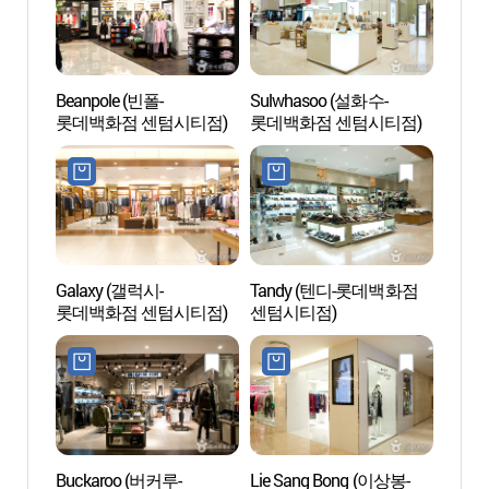
Beanpole (빈폴-
Sulwhasoo (설화수-
Centr
롯데백화점 센텀시티점)
롯데백화점 센텀시티점)
(부산
Galaxy (갤럭시-
Tandy (텐디-롯데백화점
Centr
롯데백화점 센텀시티점)
센텀시티점)
Busa
Buckaroo (버커루-
Lie Sang Bong (이상봉-
Centre