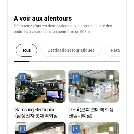
A voir aux alentours
Découvrez d'autres destinations aux alentours ! Liste des
endroits à visiter dans un périmétre de 50km.
Tous
Destinations touristiques
Restaurants
Samsung Electronics
O Hui (오휘-롯데백화점
Spa L
(삼성전자-롯데백화점
센텀시티점)
(스파
센텀시티점)