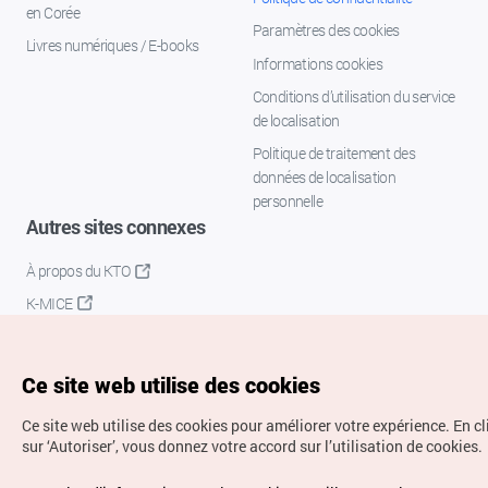
en Corée
Paramètres des cookies
Livres numériques / E-books
Informations cookies
Conditions d’utilisation du service
de localisation
Politique de traitement des
données de localisation
personnelle
Autres sites connexes
À propos du KTO
K-MICE
Ce site web utilise des cookies
Ce site web utilise des cookies pour améliorer votre expérience.
En c
sur ‘Autoriser’, vous donnez votre accord sur l’utilisation de cookies.
Droits d’auteur (c) Office National du Tourisme en Corée.