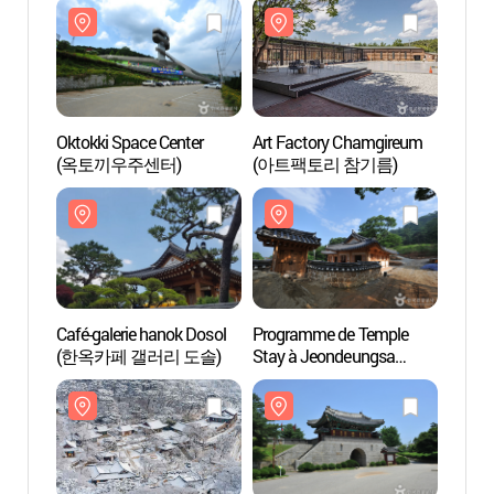
Oktokki Space Center
Art Factory Chamgireum
Oktokk
(옥토끼우주센터)
(아트팩토리 참기름)
(옥토
Café-galerie hanok Dosol
Programme de Temple
Café-g
(한옥카페 갤러리 도솔)
Stay à Jeondeungsa
(한옥
(전등사 템플스테이)