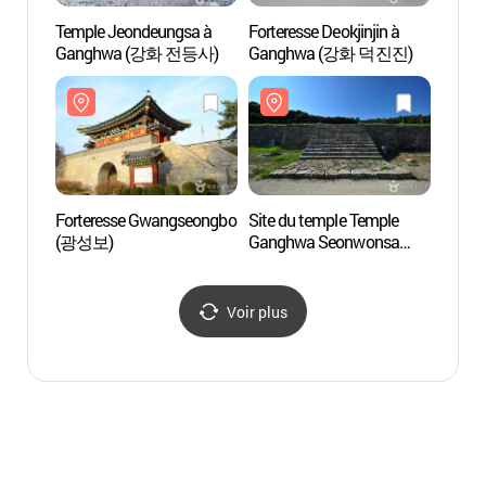
Temple Jeondeungsa à
Forteresse Deokjinjin à
Templ
Ganghwa (강화 전등사)
Ganghwa (강화 덕진진)
Gang
Forteresse Gwangseongbo
Site du temple Temple
Forte
(광성보)
Ganghwa Seonwonsa
(광성
(강화 선원사지)
Voir plus