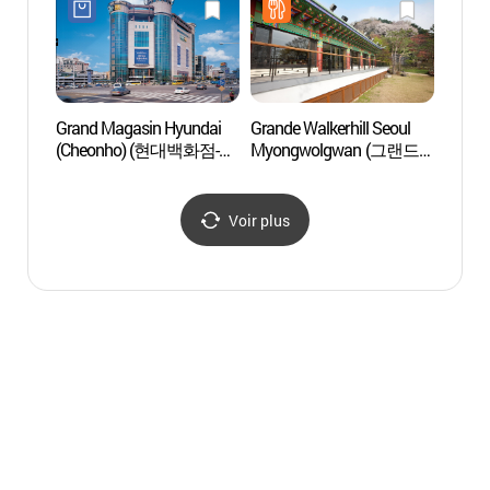
(한강시민공원
광나루수영장)
Grand Magasin Hyundai
Grande Walkerhill Seoul
Forte
(Cheonho) (현대백화점-
Myongwolgwan (그랜드
(아차
천호점)
워커힐 서울 명월관)
Voir plus