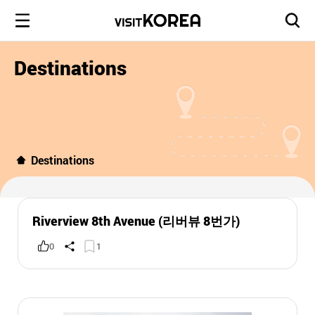
Destinations
Destinations
Riverview 8th Avenue (리버뷰 8번가)
0
1