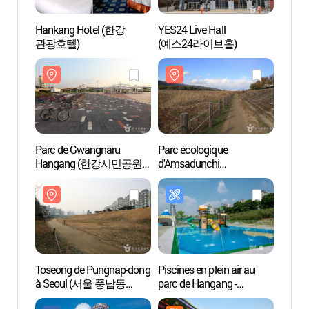
Hankang Hotel (한강
YES24 Live Hall
YES24 
관광호텔)
(예스24라이브홀)
(예스
Parc de Gwangnaru
Parc écologique
Parc é
Hangang (한강시민공원
d'Amsadunchi
d'Ams
광나루지구
(암사둔치생태공원)
(암사
(광나루한강공원))
Toseong de Pungnap-dong
Piscines en plein air au
Casino
à Seoul (서울 풍납동
parc de Hangang -
(파라
토성)
Gwangnaru
워커힐