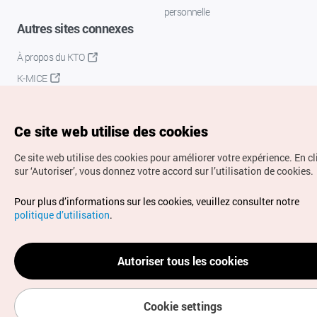
personnelle
Autres sites connexes
À propos du KTO
K-MICE
Ce site web utilise des cookies
Ce site web utilise des cookies pour améliorer votre expérience.
En c
sur ‘Autoriser’, vous donnez votre accord sur l’utilisation de cookies.
Droits d’auteur (c) Office National du Tourisme en Corée.
Pour plus d’informations sur les cookies, veuillez consulter notre
Tous droits réservés.
politique d’utilisation
.
Pour les rapports d'erreurs et demandes de renseignements,
adressez vos demandes à
info.ontc@gmail.com
Autoriser tous les cookies
Cookie settings