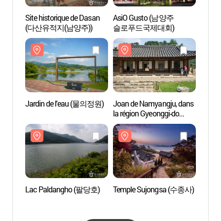
Site historique de Dasan
AsiO Gusto (남양주
Jardi
(다산유적지(남양주))
슬로푸드국제대회)
Jardin de l'eau (물의정원)
Joan de Namyangju, dans
Lac P
la région Gyeonggi-do
[Slow city] (경기 남양주
조안 [슬로시티])
Lac Paldangho (팔당호)
Temple Sujongsa (수종사)
Musée
Bunw
(분원