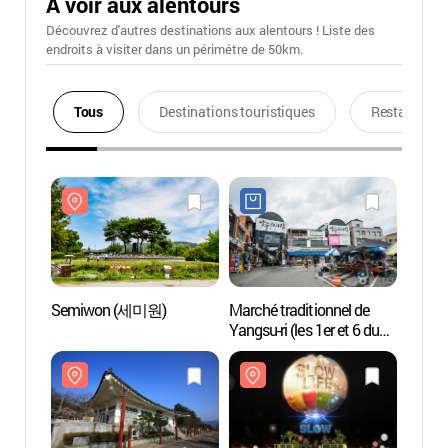
A voir aux alentours
Découvrez d'autres destinations aux alentours ! Liste des
endroits à visiter dans un périmétre de 50km.
Tous
Destinations touristiques
Restaurants
Semiwon (세미원)
Marché traditionnel de
Semi
Yangsu-ri (les 1er et 6 du
mois) (양수리전통시장
(1,6일))