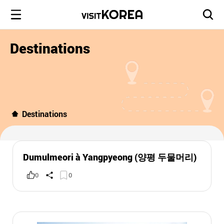
Destinations
Destinations
Dumulmeori à Yangpyeong (양평 두물머리)
0
0