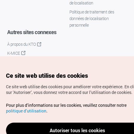
de localisation
Politique de traitement des
données de localisation
personnelle
Autres sites connexes
À propos du KTO
K-MICE
Ce site web utilise des cookies
Ce site web utilise des cookies pour améliorer votre expérience.
En c
sur ‘Autoriser’, vous donnez votre accord sur l’utilisation de cookies.
Droits d’auteur (c) Office National du Tourisme en Corée.
Pour plus d’informations sur les cookies, veuillez consulter notre
Tous droits réservés.
politique d’utilisation
.
Pour les rapports d'erreurs et demandes de renseignements,
adressez vos demandes à
info.ontc@gmail.com
Autoriser tous les cookies