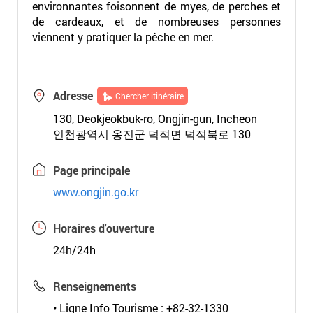
environnantes foisonnent de myes, de perches et
de cardeaux, et de nombreuses personnes
viennent y pratiquer la pêche en mer.
Adresse
Chercher itinéraire
130, Deokjeokbuk-ro, Ongjin-gun, Incheon
인천광역시 옹진군 덕적면 덕적북로 130
Page principale
www.ongjin.go.kr
Horaires d'ouverture
24h/24h
Renseignements
• Ligne Info Tourisme : +82-32-1330