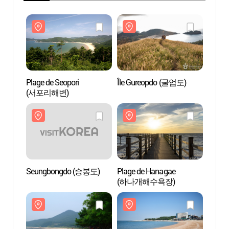
Plage de Seopori
Île Gureopdo (굴업도)
Plage 
(서포리해변)
(서포
Seungbongdo (승봉도)
Plage de Hanagae
Seun
(하나개해수욕장)