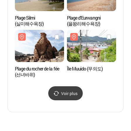
Plage Silmi
Plage d'Eurwangni
Plage 
(실미해수욕장)
(을왕리해수욕장)
(실미
Plage du rocher de la fée
Île Muuido (무의도)
Plage 
(선녀바위)
(선녀
Voir plus