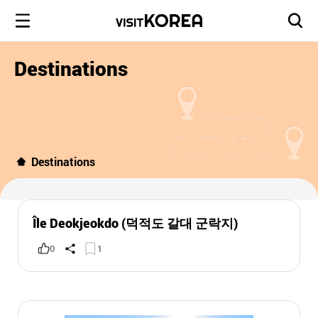
Destinations
Destinations
Île Deokjeokdo (덕적도 갈대 군락지)
0
1