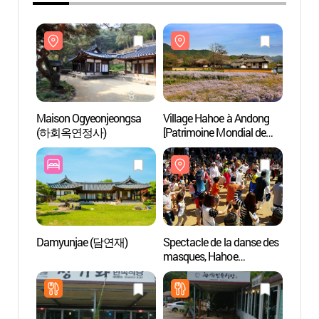
Maison Ogyeonjeongsa
Village Hahoe à Andong
Maiso
(하회옥연정사)
[Patrimoine Mondial de
(하회
l'UNESCO] (안동
하회마을)
Damyunjae (담연재)
Spectacle de la danse des
Musée
masques, Hahoe
Haho
Byeolsingut Tallori
박물관
(하회별신굿탈놀이
상설공연)