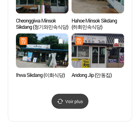
Cheonggiwa Minsok
Hahoe Minsok Sikdang
Andon
Sikdang (청기와민속식당)
(하회민속식당)
(안동
Ihwa Sikdang (이화식당)
Andong Jip (안동집)
Centre
Yeche
(예천
Voir plus