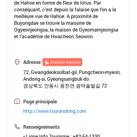
de Hahoe en forme de fleur de lotus. Par
conséquant, c’est depuis la falaise que l’on a la
meilleure vue de Hahoe. A proximité de
Buyongdae se trouve la maisone de
Ogyeonjeongsa, la maison de Gyeomamjeongsa
et l’académie de Hwacheon Seowon.
Adresse
Chercher itinéraire
72, Gwangdeoksolbat-gil, Pungcheon-myeon,
Andong-si, Gyeongsangbuk-do
경상북도 안동시 풍천면 광덕솔밭길 72
Page principale
http://www.tourandong.com
Renseignements
• Ligne Info Tourisme : +82-54-1330