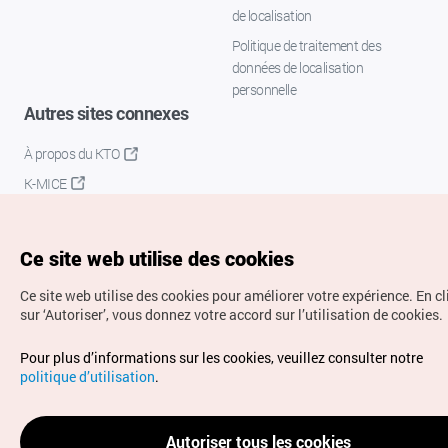
de localisation
Politique de traitement des
données de localisation
personnelle
Autres sites connexes
À propos du KTO
K-MICE
Ce site web utilise des cookies
Ce site web utilise des cookies pour améliorer votre expérience.
En c
sur ‘Autoriser’, vous donnez votre accord sur l’utilisation de cookies.
Droits d’auteur (c) Office National du Tourisme en Corée.
Pour plus d’informations sur les cookies, veuillez consulter notre
Tous droits réservés.
politique d’utilisation
.
Pour les rapports d'erreurs et demandes de renseignements,
adressez vos demandes à
info.ontc@gmail.com
Autoriser tous les cookies