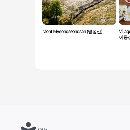
Mont Myeongseongsan (명성산)
Villa
이동