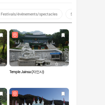
Festivals/événements/spectacles
Sports aquatiques
Temple Jainsa (자인사)
Hanwha Resort Sanje
(한화리조트 산정호수