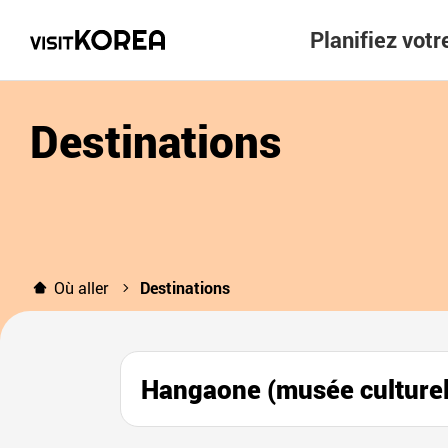
Planifiez vot
Destinations
Où aller
Destinations
Hangaone (musée cult