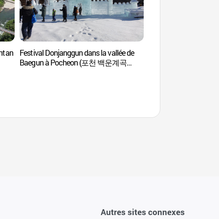
antan
Festival Donjanggun dans la vallée de
Mont Myeongseong
Baegun à Pocheon (포천 백운계곡
동장군 축제)
Autres sites connexes