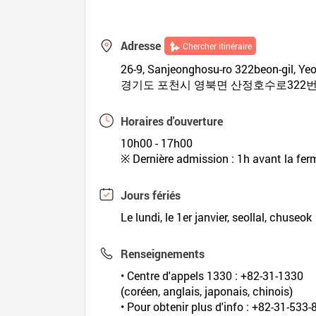
Adresse
Chercher itinéraire
26-9, Sanjeonghosu-ro 322beon-gil, Y
경기도 포천시 영북면 산정호수로322번길
Horaires d'ouverture
10h00 - 17h00
※ Dernière admission : 1h avant la fer
Jours fériés
Le lundi, le 1er janvier, seollal, chuseok
Renseignements
• Centre d'appels 1330 : +82-31-1330
(coréen, anglais, japonais, chinois)
• Pour obtenir plus d'info : +82-31-533