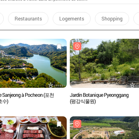
Restaurants
Logements
Shopping
e Sanjeong à Pocheon (포천
Jardin Botanique Pyeonggang
호수)
(평강식물원)