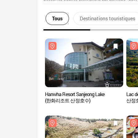
Tous
Destinations touristiques
Hanwha Resort Sanjeong Lake
Lac d
(한화리조트 산정호수)
산정