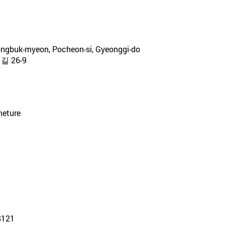
eongbuk-myeon, Pocheon-si, Gyeonggi-do
 26-9
meture
-8121