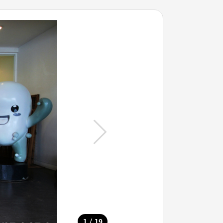
/
1
19