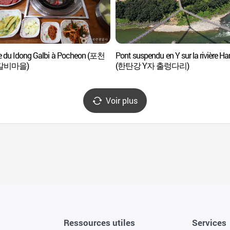
ge du Idong Galbi à Pocheon (포천
Pont suspendu en Y sur la rivière H
갈비마을)
(한탄강 Y자 출렁다리)
Voir plus
Ressources utiles
Services