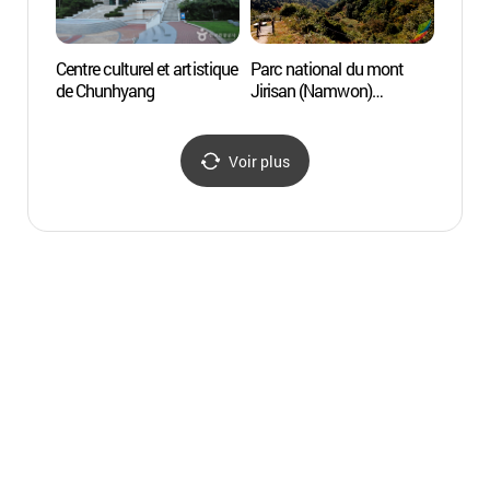
Centre culturel et artistique
Parc national du mont
Parc n
de Chunhyang
Jirisan (Namwon)
Jiris
(지리산국립공원 - 남원)
(지리
Voir plus