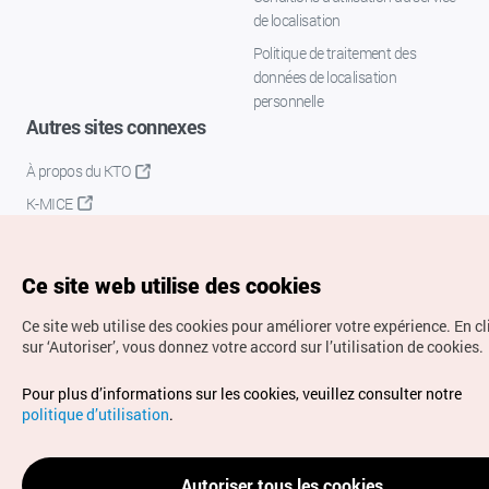
de localisation
Politique de traitement des
données de localisation
personnelle
Autres sites connexes
À propos du KTO
K-MICE
Ce site web utilise des cookies
Ce site web utilise des cookies pour améliorer votre expérience.
En c
sur ‘Autoriser’, vous donnez votre accord sur l’utilisation de cookies.
Droits d’auteur (c) Office National du Tourisme en Corée.
Pour plus d’informations sur les cookies, veuillez consulter notre
Tous droits réservés.
politique d’utilisation
.
Pour les rapports d'erreurs et demandes de renseignements,
adressez vos demandes à
info.ontc@gmail.com
Autoriser tous les cookies