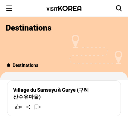
Destinations
Destinations
Village du Sansuyu à Gurye (구례
산수유마을)
0
0