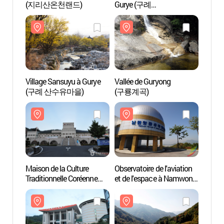
(지리산온천랜드)
Gurye (구례
(지리
산수유꽃축제)
Village Sansuyu à Gurye
Vallée de Guryong
Vallée
(구례 산수유마을)
(구룡계곡)
(구룡
Maison de la Culture
Observatoire de l'aviation
Observ
Traditionnelle Coréenne
et de l'espace à Namwon
et de
(국립민속국악원)
(남원항공우주천문대)
(남원