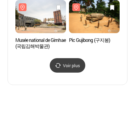
Gimhae (국립김해박물관
설맞이 전통문화행사)
Musée national de Gimhae
Pic Gujibong (구지봉)
Tombe 
(국립김해박물관)
Heo à
수로왕
Voir plus