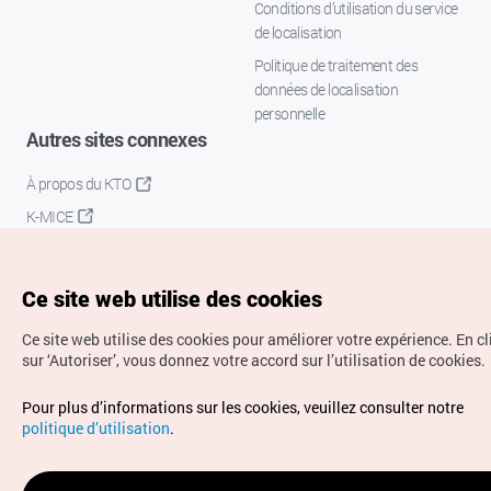
Conditions d’utilisation du service
de localisation
Politique de traitement des
données de localisation
personnelle
Autres sites connexes
À propos du KTO
K-MICE
Ce site web utilise des cookies
Ce site web utilise des cookies pour améliorer votre expérience.
En c
sur ‘Autoriser’, vous donnez votre accord sur l’utilisation de cookies.
Droits d’auteur (c) Office National du Tourisme en Corée.
Pour plus d’informations sur les cookies, veuillez consulter notre
Tous droits réservés.
politique d’utilisation
.
Pour les rapports d'erreurs et demandes de renseignements,
adressez vos demandes à
info.ontc@gmail.com