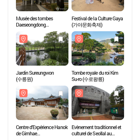
Musée des tombes
Festival de la Culture Gaya
Musée
Daeseongdong
(가야문화축제)
Daese
(대성동고분박물관)
(대성
Jardin Sureungwon
Tombe royale du roi Kim
Tombe 
(수릉원)
Su-ro (수로왕릉)
Su-r
Centre d’Expérience Hanok
Evènement traditionnel et
Musée
de Gimhae
culturel de Seollal au
(국립
(김해한옥체험관)
Musée National de