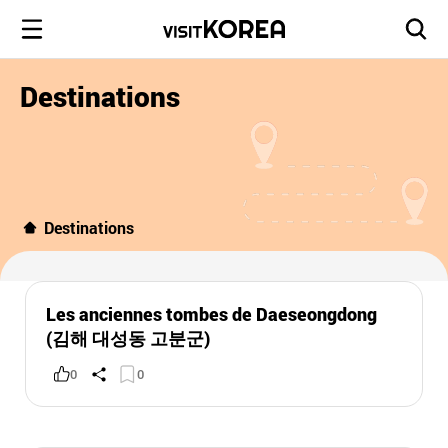
Destinations
Destinations
Les anciennes tombes de Daeseongdong
(김해 대성동 고분군)
0
0