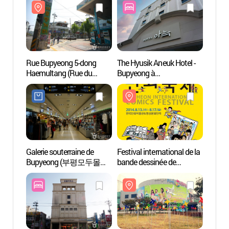
Rue Bupyeong 5-dong
The Hyusik Aneuk Hotel -
Parc 
Haemultang (Rue du
Bupyeong à
Playdo
ragoût de fruits de mer)
Incheon(더휴식 아늑호텔
(웅
(부평5동 해물탕거리)
인천 부평점)
워터도
Galerie souterraine de
Festival international de la
Parc 
Bupyeong (부평모두몰
bande dessinée de
중앙공
(부평지하도상가))
Bucheon
(부천국제만화축제)