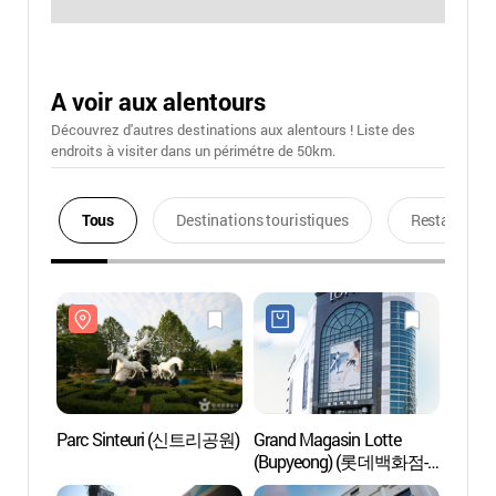
A voir aux alentours
Découvrez d'autres destinations aux alentours ! Liste des
endroits à visiter dans un périmétre de 50km.
Tous
Destinations touristiques
Restaurants
Parc Sinteuri (신트리공원)
Grand Magasin Lotte
Parc 
(Bupyeong) (롯데백화점-
부평점)