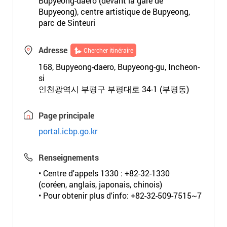
Bupyeong-daero (devant la gare de
Bupyeong), centre artistique de Bupyeong,
parc de Sinteuri
Adresse
Chercher itinéraire
168, Bupyeong-daero, Bupyeong-gu, Incheon-
si
인천광역시 부평구 부평대로 34-1 (부평동)
Page principale
portal.icbp.go.kr
Renseignements
• Centre d'appels 1330 : +82-32-1330
(coréen, anglais, japonais, chinois)
• Pour obtenir plus d'info: +82-32-509-7515~7