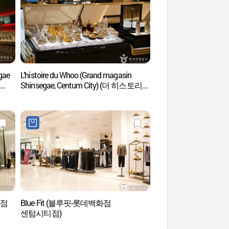
gae
L’histoire du Whoo (Grand magasin
Spa Land à Centum
Shinsegae, Centum City) (더 히스토리
센텀시티)
오브 후-신세계백화점 센텀시티점)
화점
Blue Fit (블루핏-롯데백화점
Centre du Cinéma de
센텀시티점)
(영화의전당)