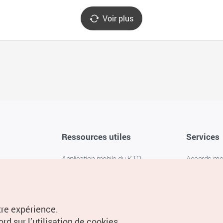
Voir plus
Ressources utiles
Services
Application mobile du KTO
Accords m
1330 Service d'assistance
FAQ
téléphonique pour les voyageurs en
Politique de 
Corée
Paramètres
tre expérience.
Livres numériques / E-books
rd sur l’utilisation de cookies.
Information