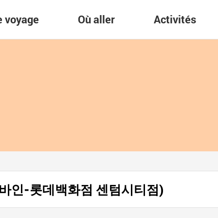
re voyage
Où aller
Activités
데즈컴바인-롯데백화점 센텀시티점)