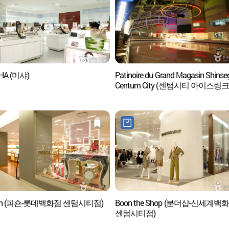
HA (미샤)
Patinoire du Grand Magasin Shinse
Centum City (센텀시티 아이스링크
(신세계백화점))
hon (피숀-롯데백화점 센텀시티점)
Boon the Shop (분더샵-신세계백
센텀시티점)