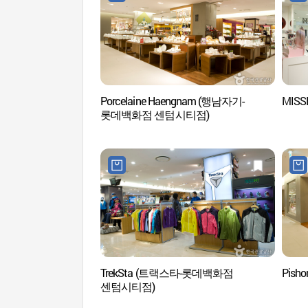
Porcelaine Haengnam (행남자기-
MISS
롯데백화점 센텀시티점)
TrekSta (트랙스타-롯데백화점
Pis
센텀시티점)