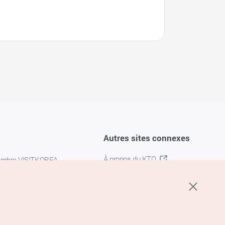
Autres sites connexes
À propos du KTO
embre VISITKOREA
K-MICE
confidentialité
 des cookies
s cookies