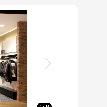
/
1
10