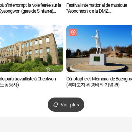
où s’interrompt la voie ferrée sur la
Festival international de musique
Gyeongwon (gare de Sintan-ri)
'Yeoncheon' de la DMZ
선 철도중단점)
연천DMZ국제음악제 2017
du parti travailliste à Cheolwon
Cénotaphe et Mémorial de Baengma
 노동당사)
(백마고지 위령비와 기념관)
Voir plus