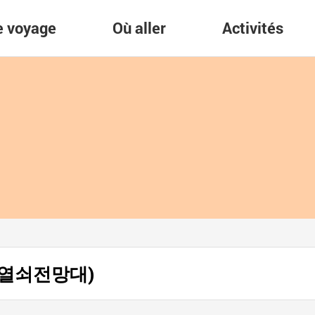
re voyage
Où aller
Activités
oe (열쇠전망대)