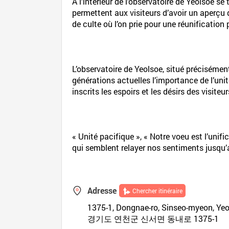
A l’intérieur de l’observatoire de Yeolsoe s
permettent aux visiteurs d’avoir un aperçu 
de culte où l’on prie pour une réunification 
L’observatoire de Yeolsoe, situé précisémen
générations actuelles l’importance de l’unit
inscrits les espoirs et les désirs des visite
« Unité pacifique », « Notre voeu est l’uni
qui semblent relayer nos sentiments jusqu’
Adresse
Chercher itinéraire
1375-1, Dongnae-ro, Sinseo-myeon, Ye
경기도 연천군 신서면 동내로 1375-1