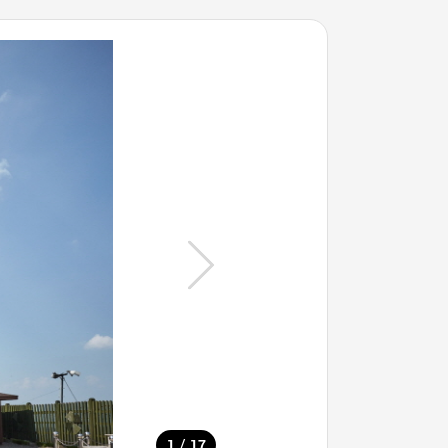
/
1
17