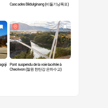
Cascades Bildulginang (비둘기낭폭포)
Mont Godae (고대산)
goji
Pont suspendu de la voie lacétée à
Siège du parti travail
Cheolwon (철원 한탄강 은하수교)
(철원 노동당사)