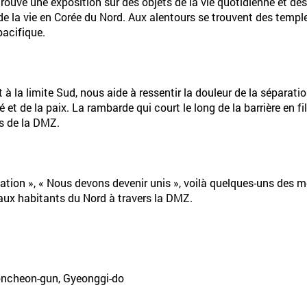
e trouve une exposition sur des objets de la vie quotidienne et d
de la vie en Corée du Nord. Aux alentours se trouvent des temples
pacifique.
t à la limite Sud, nous aide à ressentir la douleur de la sépara
é et de la paix. La rambarde qui court le long de la barrière en 
urs de la DMZ.
fication », « Nous devons devenir unis », voilà quelques-uns des
aux habitants du Nord à travers la DMZ.
oncheon-gun, Gyeonggi-do