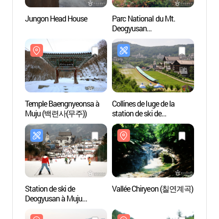
Jungon Head House
Parc National du Mt.
Parc N
Deogyusan
Deogy
(덕유산국립공원 -
(덕유
남덕유분소)
남덕유
Temple Baengnyeonsa à
Collines de luge de la
Vallé
Muju (백련사(무주))
station de ski de
Deogyusan
Station de ski de
Vallée Chiryeon (칠연계곡)
Forêt
Deogyusan à Muju
(덕유
(무주덕유산리조트
스키장)