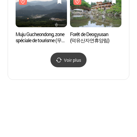
Muju Gucheondong, zone
Forêt de Deogyusan
Vallé
spéciale de tourisme (무주
(덕유산자연휴양림)
(구천
구천동 관광특구)
Voir plus