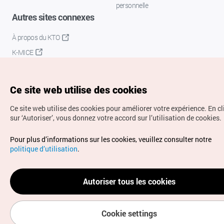
personnelle
Autres sites connexes
À propos du KTO
K-MICE
Ce site web utilise des cookies
Ce site web utilise des cookies pour améliorer votre expérience.
En c
sur ‘Autoriser’, vous donnez votre accord sur l’utilisation de cookies.
Droits d’auteur (c) Office National du Tourisme en Corée.
Pour plus d’informations sur les cookies, veuillez consulter notre
Tous droits réservés.
politique d’utilisation
.
Pour les rapports d'erreurs et demandes de renseignements,
adressez vos demandes à
info.ontc@gmail.com
Autoriser tous les cookies
Cookie settings