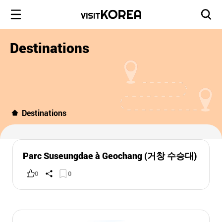
Destinations
Destinations
Parc Suseungdae à Geochang (거창 수승대)
0
0