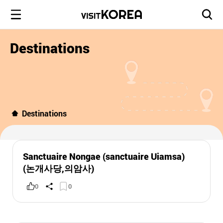
Destinations
Destinations
Sanctuaire Nongae (sanctuaire Uiamsa)
(논개사당,의암사)
0
0