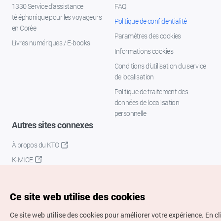
1330 Service d'assistance
FAQ
téléphonique pour les voyageurs
Politique de confidentialité
en Corée
Paramètres des cookies
Livres numériques / E-books
Informations cookies
Conditions d’utilisation du service
de localisation
Politique de traitement des
données de localisation
personnelle
Autres sites connexes
À propos du KTO
K-MICE
Ce site web utilise des cookies
Ce site web utilise des cookies pour améliorer votre expérience.
En c