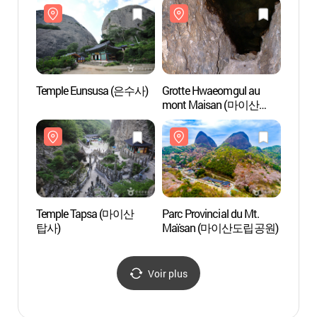
Temple Eunsusa (은수사)
Grotte Hwaeomgul au
Templ
mont Maisan (마이산
화엄굴)
Temple Tapsa (마이산
Parc Provincial du Mt.
Temp
탑사)
Maïsan (마이산도립공원)
탑사)
Voir plus