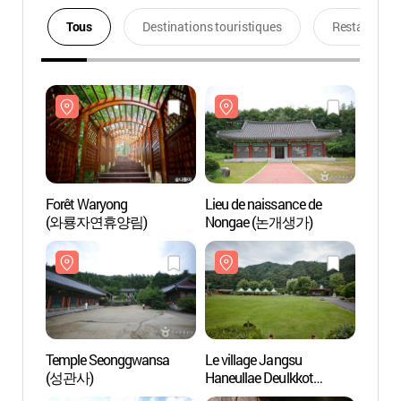
Tous
Destinations touristiques
Restaurants
Forêt Waryong
Lieu de naissance de
Forêt
(와룡자연휴양림)
Nongae (논개생가)
(와룡
Temple Seonggwansa
Le village Jangsu
Templ
(성관사)
Haneullae Deulkkot
(성관
(하늘내들꽃마을)