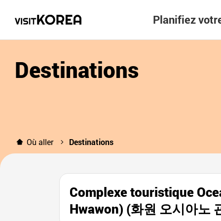
Planifiez vot
Destinations
Où aller
Destinations
Complexe touristique Oce
Hwawon) (화원 오시아노