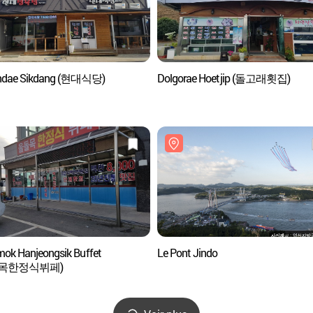
ndae Sikdang (현대식당)
Dolgorae Hoetjip (돌고래횟집)
mok Hanjeongsik Buffet
Le Pont Jindo
돌목한정식뷔페)