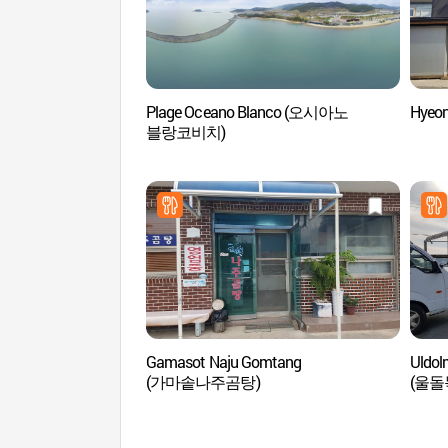
Plage Oceano Blanco (오시아노
Hyeo
블랑코비치)
Gamasot Naju Gomtang
Uldol
(가마솥나주곰탕)
(울