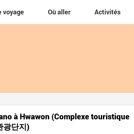
re voyage
Où aller
Activités
ano à Hwawon (Complexe touristique
 관광단지)