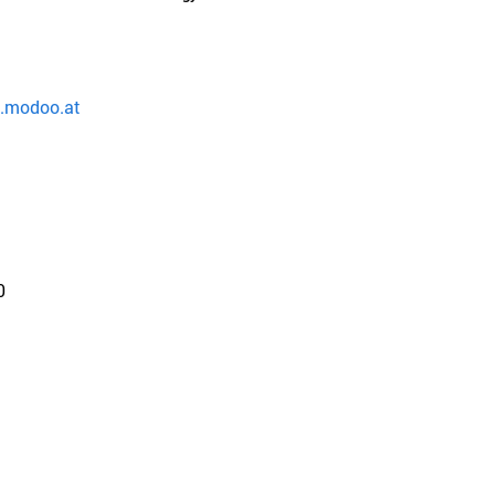
.modoo.at
0