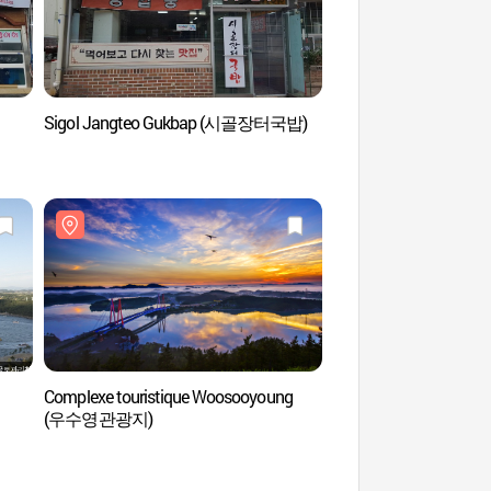
Sigol Jangteo Gukbap (시골장터국밥)
Plage Oceano Bla
블랑코비치)
Complexe touristique Woosooyoung
Oedaldo (외달도)
(우수영관광지)