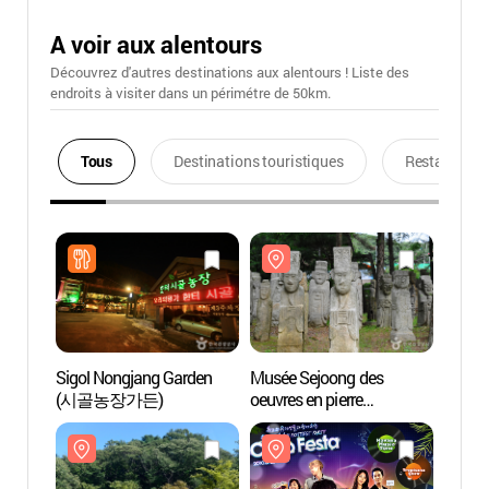
A voir aux alentours
Découvrez d'autres destinations aux alentours ! Liste des
endroits à visiter dans un périmétre de 50km.
Tous
Destinations touristiques
Restaurants
Sigol Nongjang Garden
Musée Sejoong des
Musée
(시골농장가든)
oeuvres en pierre
oeuvre
(세중옛돌박물관)
(세중