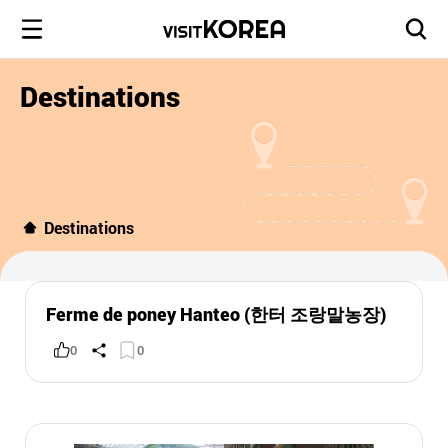
Destinations
Destinations
Ferme de poney Hanteo (한터 조랑말농장)
0
0