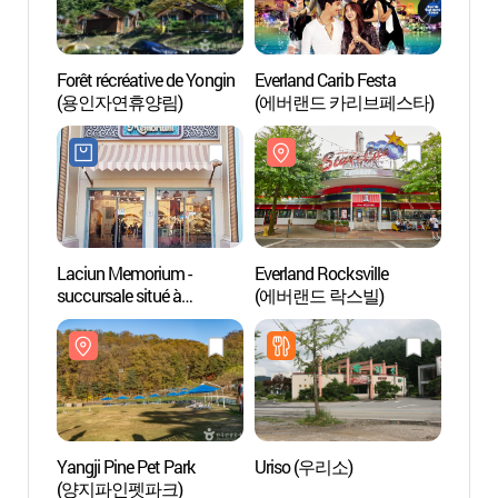
Forêt récréative de Yongin
Everland Carib Festa
Everla
(용인자연휴양림)
(에버랜드 카리브페스타)
(에버
Laciun Memorium -
Everland Rocksville
Cari
succursale situé à
(에버랜드 락스빌)
베이)
Everland (라시언
메모리엄 에버랜드점)
Yangji Pine Pet Park
Uriso (우리소)
Ever
(양지파인펫파크)