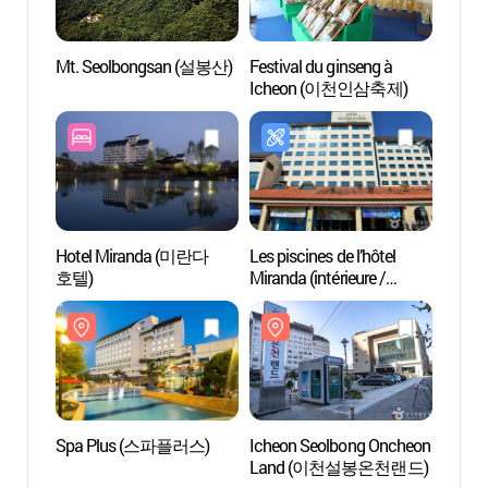
Mt. Seolbongsan (설봉산)
Festival du ginseng à
Spa 
Icheon (이천인삼축제)
Hotel Miranda (미란다
Les piscines de l’hôtel
Villag
호텔)
Miranda (intérieure /
(이천
extérieur)
Spa Plus (스파플러스)
Icheon Seolbong Oncheon
Village
Land (이천설봉온천랜드)
céram