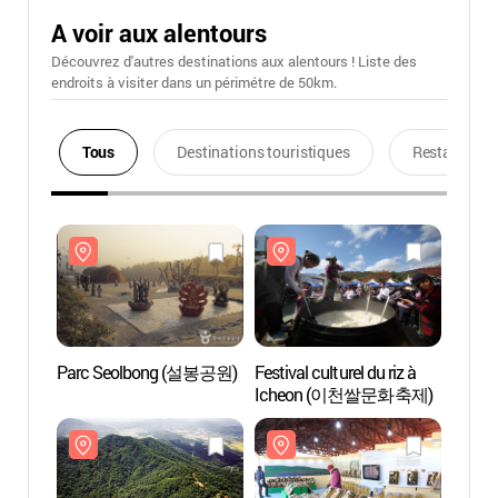
A voir aux alentours
Découvrez d'autres destinations aux alentours ! Liste des
endroits à visiter dans un périmétre de 50km.
Tous
Destinations touristiques
Restaurants
Parc Seolbong (설봉공원)
Festival culturel du riz à
Parc
Icheon (이천쌀문화축제)