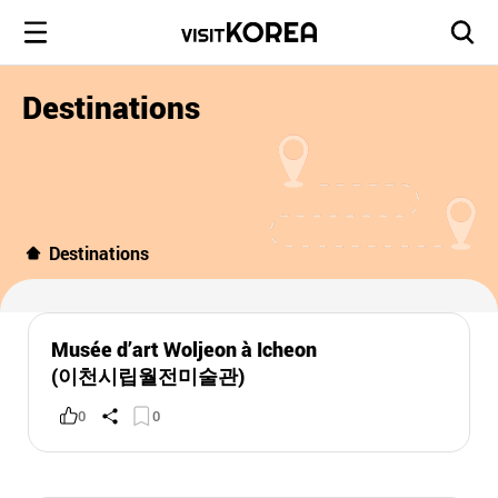
Destinations
Destinations
Musée d’art Woljeon à Icheon
(이천시립월전미술관)
0
0